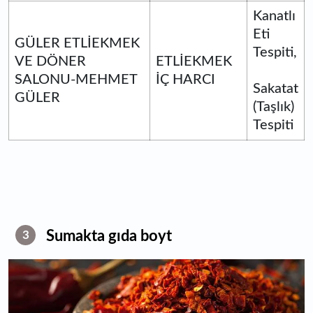
Kanatlı
Eti
GÜLER ETLİEKMEK
Tespiti,
VE DÖNER
ETLİEKMEK
SALONU-MEHMET
İÇ HARCI
Sakatat
GÜLER
(Taşlık)
Tespiti
Sumakta gıda boyt
3