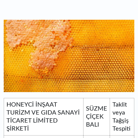
HONEYCİ İNŞAAT
Taklit
SÜZME
TURİZM VE GIDA SANAYİ
veya
ÇİÇEK
TİCARET LİMİTED
Tağşiş
BALI
ŞİRKETİ
Tespiti