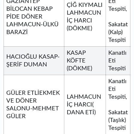
GAZİANTEP
Eti
ÇİĞ KIYMALI
BİLOCAN KEBAP
Tespiti,
LAHMACUN
PİDE DÖNER
İÇ HARCI
LAHMACUN-ÜLKÜ
Sakatat
(DÖKME)
BARAZİ
(Kalp)
Tespiti
KASAP
Kanatlı
HACIOĞLU KASAP-
KÖFTE
Eti
ŞERİF DUMAN
(DÖKME)
Tespiti
Kanatlı
Eti
GÜLER ETLİEKMEK
LAHMACUN
Tespiti,
VE DÖNER
İÇ HARCI(
SALONU-MEHMET
DANA ETİ)
Sakatat
GÜLER
(Taşlık)
Tespiti