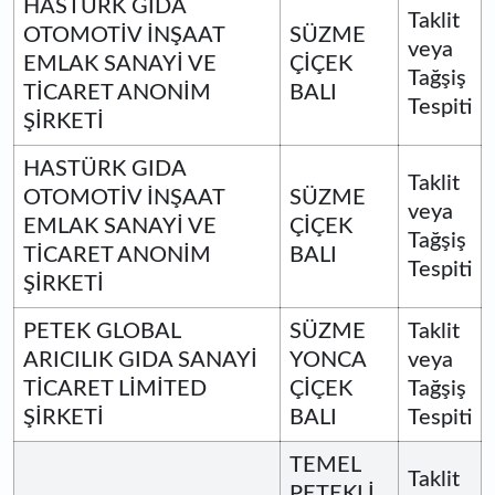
HASTÜRK GIDA
Taklit
OTOMOTİV İNŞAAT
SÜZME
veya
EMLAK SANAYİ VE
ÇİÇEK
Tağşiş
TİCARET ANONİM
BALI
Tespiti
ŞİRKETİ
HASTÜRK GIDA
Taklit
OTOMOTİV İNŞAAT
SÜZME
veya
EMLAK SANAYİ VE
ÇİÇEK
Tağşiş
TİCARET ANONİM
BALI
Tespiti
ŞİRKETİ
PETEK GLOBAL
SÜZME
Taklit
ARICILIK GIDA SANAYİ
YONCA
veya
TİCARET LİMİTED
ÇİÇEK
Tağşiş
ŞİRKETİ
BALI
Tespiti
TEMEL
Taklit
PETEKLİ