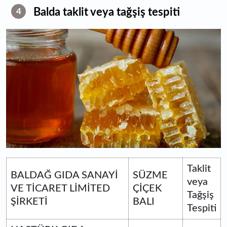
Balda taklit veya tağşiş tespiti
4
Taklit
BALDAĞ GIDA SANAYİ
SÜZME
veya
VE TİCARET LİMİTED
ÇİÇEK
Tağşiş
ŞİRKETİ
BALI
Tespiti