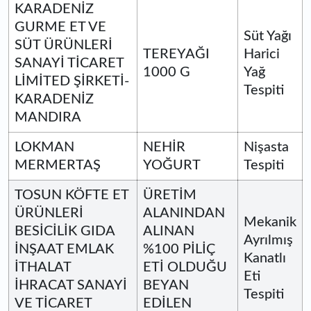
KARADENİZ
GURME ET VE
Süt Yağı
SÜT ÜRÜNLERİ
TEREYAĞI
Harici
SANAYİ TİCARET
1000 G
Yağ
LİMİTED ŞİRKETİ-
Tespiti
KARADENİZ
MANDIRA
LOKMAN
NEHİR
Nişasta
MERMERTAŞ
YOĞURT
Tespiti
TOSUN KÖFTE ET
ÜRETİM
ÜRÜNLERİ
ALANINDAN
Mekanik
BESİCİLİK GIDA
ALINAN
Ayrılmış
İNŞAAT EMLAK
%100 PİLİÇ
Kanatlı
İTHALAT
ETİ OLDUĞU
Eti
İHRACAT SANAYİ
BEYAN
Tespiti
VE TİCARET
EDİLEN