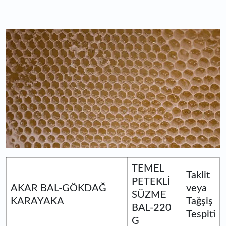
TEMEL
Taklit
PETEKLİ
AKAR BAL-GÖKDAĞ
veya
SÜZME
KARAYAKA
Tağşiş
BAL-220
Tespiti
G