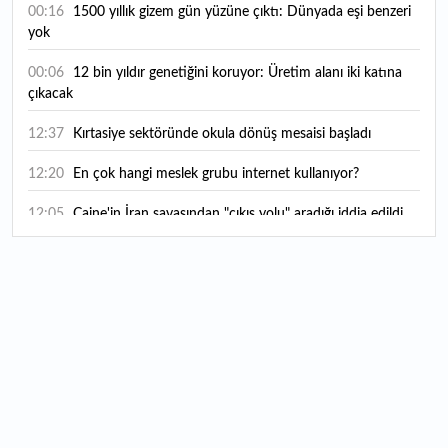
00:16
1500 yıllık gizem gün yüzüne çıktı: Dünyada eşi benzeri
yok
00:06
12 bin yıldır genetiğini koruyor: Üretim alanı iki katına
çıkacak
12:37
Kırtasiye sektöründe okula dönüş mesaisi başladı
12:20
En çok hangi meslek grubu internet kullanıyor?
12:05
Caine'in İran savaşından "çıkış yolu" aradığı iddia edildi
11:54
"Esnaf ve sanatkara bu yılın ilk yarısında yaklaşık 75
milyar lira finansman sağladık"
11:52
Yaratıcılık ve ticaret bir araya geldi: İşte İstanbul'un yeni
girişimcilik alanı
11:35
Alarko Holding'den stratejik satın alma: Carrier'ın
paylarının tamamını devralıyor
11:34
Turizmcilerin yüzünü güldüren hareketlilik: Festival