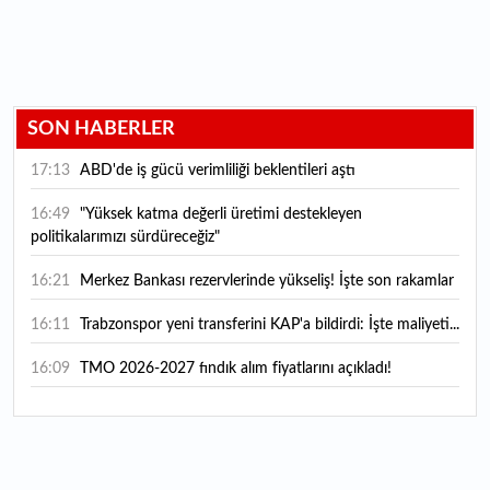
SON HABERLER
17:13
ABD'de iş gücü verimliliği beklentileri aştı
16:49
"Yüksek katma değerli üretimi destekleyen
politikalarımızı sürdüreceğiz"
16:21
Merkez Bankası rezervlerinde yükseliş! İşte son rakamlar
16:11
Trabzonspor yeni transferini KAP'a bildirdi: İşte maliyeti...
16:09
TMO 2026-2027 fındık alım fiyatlarını açıkladı!
15:59
Bankacılık sektörünün toplam mevduatı geriledi
15:07
Yabancı yatırımcı hissede satışa döndü