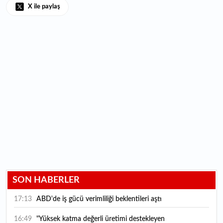
X ile paylaş
SON HABERLER
17:13
ABD'de iş gücü verimliliği beklentileri aştı
16:49
"Yüksek katma değerli üretimi destekleyen