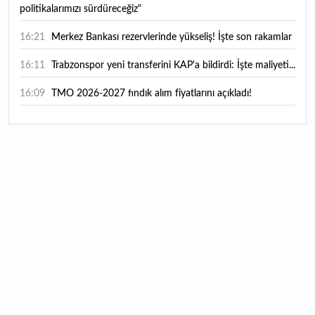
politikalarımızı sürdüreceğiz"
16:21
Merkez Bankası rezervlerinde yükseliş! İşte son rakamlar
16:11
Trabzonspor yeni transferini KAP'a bildirdi: İşte maliyeti...
16:09
TMO 2026-2027 fındık alım fiyatlarını açıkladı!
15:59
Bankacılık sektörünün toplam mevduatı geriledi
15:07
Yabancı yatırımcı hissede satışa döndü
14:39
KKM'de düşüş sürüyor: Bakiye 157 milyon liraya geriledi
14:29
Türkiye'de her 4 kişiden 3'ü internet bankacılığı
kullanıyor
14:26
Türkiye'nin 2026 dijital karnesi: En çok kullanılan ilk 3
uygulama hangileri oldu?