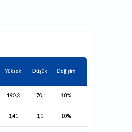
Yüksek
Düşük
Değişim
190,3
170,1
10%
3,41
3,1
10%