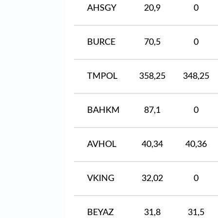
AHSGY
20,9
0
BURCE
70,5
0
TMPOL
358,25
348,25
BAHKM
87,1
0
AVHOL
40,34
40,36
VKING
32,02
0
BEYAZ
31,8
31,5