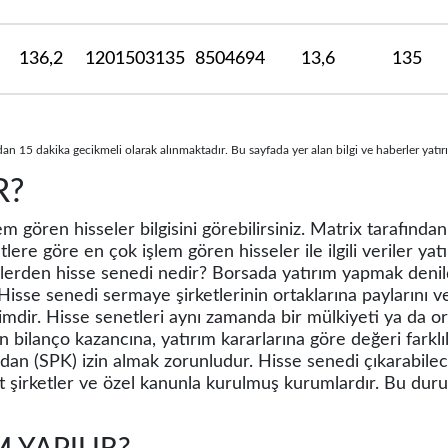
136,2
1201503135
8504694
13,6
135
dan 15 dakika gecikmeli olarak alınmaktadır. Bu sayfada yer alan bilgi ve haberler yatırı
R?
m gören hisseler bilgisini görebilirsiniz. Matrix tarafında
ere göre en çok işlem gören hisseler ile ilgili veriler yatır
erden hisse senedi nedir? Borsada yatırım yapmak denildi
Hisse senedi sermaye şirketlerinin ortaklarına paylarını ve
simdir. Hisse senetleri aynı zamanda bir mülkiyeti ya da or
in bilanço kazancına, yatırım kararlarına göre değeri farklıl
an (SPK) izin almak zorunludur. Hisse senedi çıkarabilec
şirketler ve özel kanunla kurulmuş kurumlardır. Bu duru