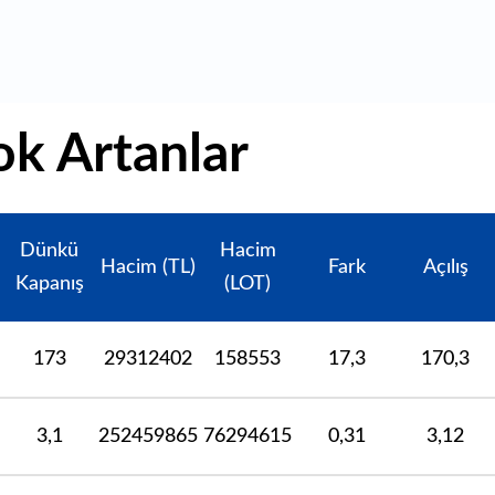
k Artanlar
Dünkü
Hacim
Hacim (TL)
Fark
Açılış
Kapanış
(LOT)
173
29312402
158553
17,3
170,3
3,1
252459865
76294615
0,31
3,12