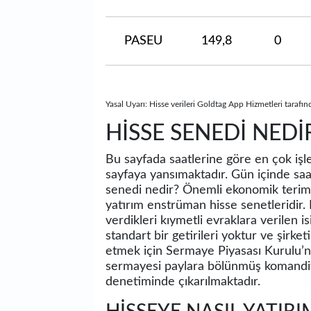
PASEU
149,8
0
Yasal Uyarı: Hisse verileri Goldtag App Hizmetleri tarafın
HİSSE SENEDİ NEDİ
Bu sayfada saatlerine göre en çok işle
sayfaya yansımaktadır. Gün içinde saatl
senedi nedir? Önemli ekonomik teriml
yatırım enstrüman hisse senetleridir. 
verdikleri kıymetli evraklara verilen i
standart bir getirileri yoktur ve şirket
etmek için Sermaye Piyasası Kurulu’nd
sermayesi paylara bölünmüş komandit 
denetiminde çıkarılmaktadır.