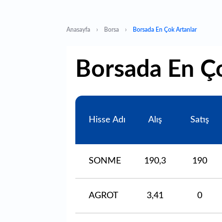
Anasayfa
Borsa
Borsada En Çok Artanlar
Borsada En Ço
Hisse Adı
Alış
Satış
SONME
190,3
190
AGROT
3,41
0