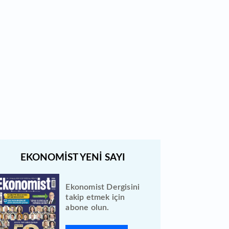
düzeltme yapıldı
Borsada bu hafta en çok
kazandıran ve kaybettiren 3 hisse
Bewen Enerji halka arzı ileri bir
tarihe ertelendi
Ekonomist Dergisini
takip etmek için
abone olun.