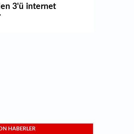
den 3'ü internet
r
ON HABERLER