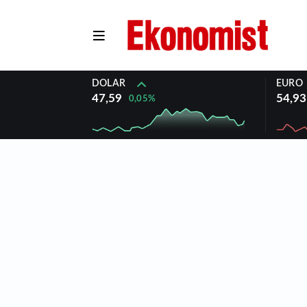
DOLAR
EURO
47,59
54,93
0,05%