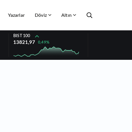
Yazarlar
Döviz
Altın
BIST 100
13821,97
0,49%