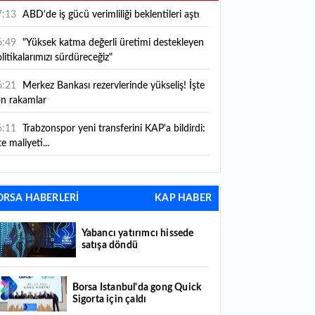
7:13
ABD'de iş gücü verimliliği beklentileri aştı
6:49
"Yüksek katma değerli üretimi destekleyen
litikalarımızı sürdüreceğiz"
6:21
Merkez Bankası rezervlerinde yükseliş! İşte
on rakamlar
6:11
Trabzonspor yeni transferini KAP'a bildirdi:
te maliyeti...
6:09
TMO 2026-2027 fındık alım fiyatlarını
ıkladı!
ORSA HABERLERİ
KAP HABER
5:59
Bankacılık sektörünün toplam mevduatı
riledi
Yabancı yatırımcı hissede
satışa döndü
5:07
Yabancı yatırımcı hissede satışa döndü
4:39
KKM'de düşüş sürüyor: Bakiye 157 milyon
Borsa İstanbul'da gong Quick
Sigorta için çaldı
raya geriledi