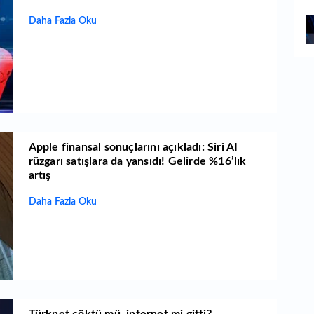
1
Daha Fazla Oku
ba
1
ku
Apple finansal sonuçlarını açıkladı: Siri AI
rüzgarı satışlara da yansıdı! Gelirde %16’lık
artış
Daha Fazla Oku