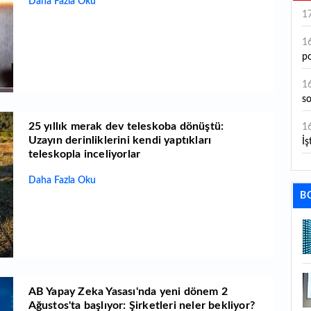
Daha Fazla Oku
1
1
po
1
s
25 yıllık merak dev teleskoba dönüştü:
1
Uzayın derinliklerini kendi yaptıkları
İş
teleskopla inceliyorlar
1
Daha Fazla Oku
aç
B
1
ge
1
1
AB Yapay Zeka Yasası'nda yeni dönem 2
li
Ağustos'ta başlıyor: Şirketleri neler bekliyor?