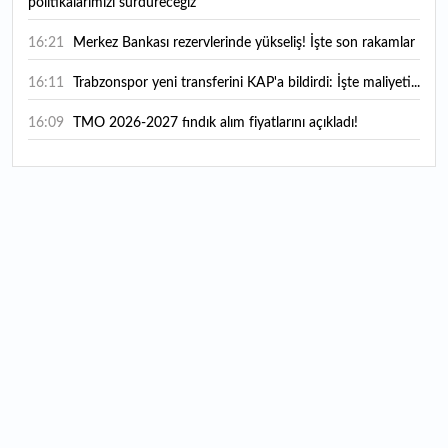
politikalarımızı sürdüreceğiz"
16:21
Merkez Bankası rezervlerinde yükseliş! İşte son rakamlar
16:11
Trabzonspor yeni transferini KAP'a bildirdi: İşte maliyeti...
16:09
TMO 2026-2027 fındık alım fiyatlarını açıkladı!
15:59
Bankacılık sektörünün toplam mevduatı geriledi
15:07
Yabancı yatırımcı hissede satışa döndü
14:39
KKM'de düşüş sürüyor: Bakiye 157 milyon liraya geriledi
14:29
Türkiye'de her 4 kişiden 3'ü internet bankacılığı
kullanıyor
14:26
Türkiye'nin 2026 dijital karnesi: En çok kullanılan ilk 3
uygulama hangileri oldu?