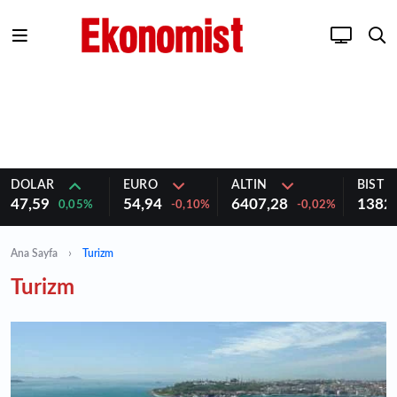
DOLAR
EURO
ALTIN
BIST 1
47,59
54,94
6407,28
1382
0,05%
-0,10%
-0,02%
Ana Sayfa
Turizm
Turizm