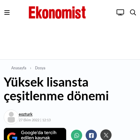
Anasayfa
Dosya
Yüksek lisansta
çeşitlenme dönemi
eozturk
27 Ekim 2022 | 12:13