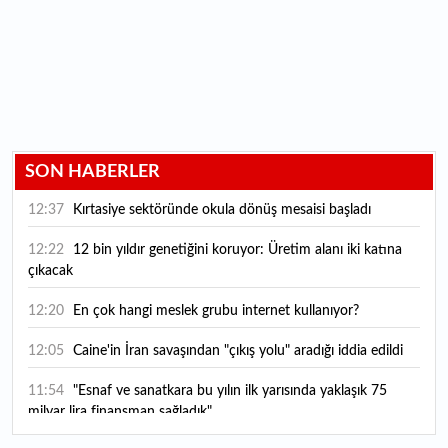
SON HABERLER
12:37
Kırtasiye sektöründe okula dönüş mesaisi başladı
12:22
12 bin yıldır genetiğini koruyor: Üretim alanı iki katına
çıkacak
12:20
En çok hangi meslek grubu internet kullanıyor?
12:05
Caine'in İran savaşından "çıkış yolu" aradığı iddia edildi
11:54
"Esnaf ve sanatkara bu yılın ilk yarısında yaklaşık 75
milyar lira finansman sağladık"