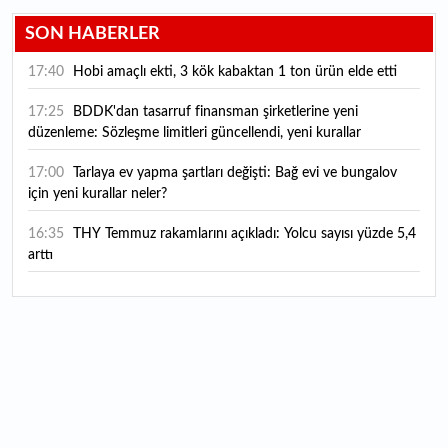
SON HABERLER
17:40
Hobi amaçlı ekti, 3 kök kabaktan 1 ton ürün elde etti
17:25
BDDK'dan tasarruf finansman şirketlerine yeni
düzenleme: Sözleşme limitleri güncellendi, yeni kurallar
yürürlüğe girdi
17:00
Tarlaya ev yapma şartları değişti: Bağ evi ve bungalov
için yeni kurallar neler?
16:35
THY Temmuz rakamlarını açıkladı: Yolcu sayısı yüzde 5,4
arttı
16:27
Piyasaların beklediği veri geldi: ABD tarım dışı istihdam
rakamları açıklandı
16:24
Çitlekçi halka arz oluyor: Talep toplama tarihi ve hisse
fiyatı belli oldu
16:10
ABD Başkanı Trump, İran'ın anlaşma yapmak istediğini
savundu