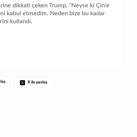
1
erine dikkati çeken Trump, "Neyse ki Çin'e
ka
erini kabul etmedim. Neden bize bu kadar
rini kullandı.
ylaş
X ile paylaş