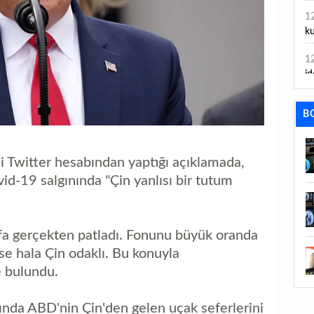
1
ku
1
id
1
B
ya
1
İs
Twitter hesabından yaptığı açıklamada,
d-19 salgınında "Çin yanlısı bir tutum
1
Ca
1
a gerçekten patladı. Fonunu büyük oranda
Fe
e hala Çin odaklı. Bu konuyla
e bulundu.
1
ed
ında ABD'nin Çin'den gelen uçak seferlerini