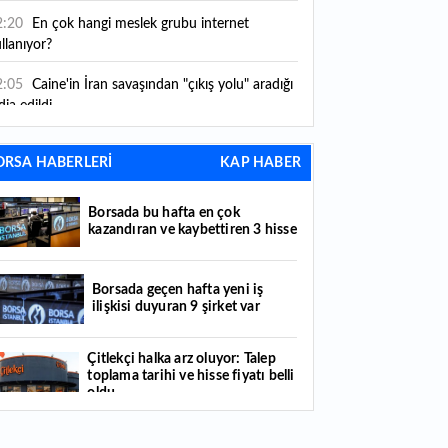
2:20
En çok hangi meslek grubu internet
llanıyor?
2:05
Caine'in İran savaşından "çıkış yolu" aradığı
dia edildi
1:54
"Esnaf ve sanatkara bu yılın ilk yarısında
ORSA HABERLERİ
KAP HABER
klaşık 75 milyar lira finansman sağladık"
1:52
Yaratıcılık ve ticaret bir araya geldi: İşte
Borsada bu hafta en çok
tanbul'un yeni girişimcilik alanı
kazandıran ve kaybettiren 3 hisse
1:35
Alarko Holding'den stratejik satın alma:
rrier'ın paylarının tamamını devralıyor
Borsada geçen hafta yeni iş
ilişkisi duyuran 9 şirket var
1:34
Turizmcilerin yüzünü güldüren hareketlilik:
stival bölgeye canlılık getirdi
Çitlekçi halka arz oluyor: Talep
toplama tarihi ve hisse fiyatı belli
1:23
Küresel piyasalarda yeni haftada takip
oldu
ilecek 4 gelişme hangileri olacak?
Türker VEYAŞ halka arzında talep