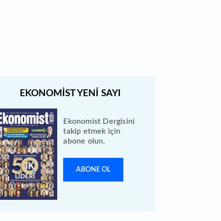
Türk Hava Yolları 2026 ilk yarı
bilanço verilerini KAP'a bildirdi
Ekonomist Dergisini
takip etmek için
abone olun.
ABONE OL