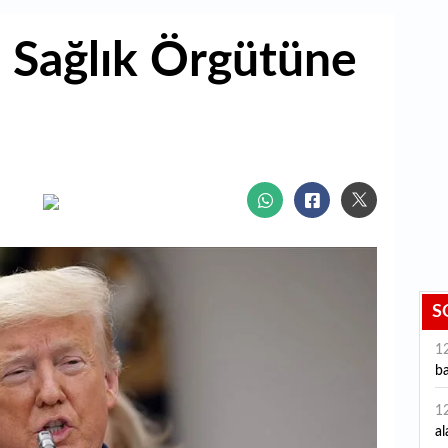
 Sağlık Örgütüne
S
1
ba
1
al