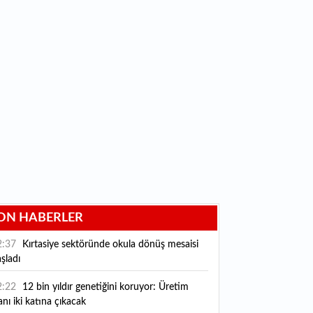
ON HABERLER
2:37
Kırtasiye sektöründe okula dönüş mesaisi
şladı
2:22
12 bin yıldır genetiğini koruyor: Üretim
anı iki katına çıkacak