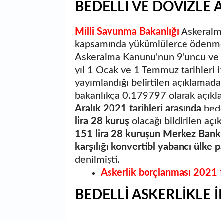
BEDELLİ VE DÖVİZLE 
Milli Savunma Bakanlığı
Askeralma
kapsamında yükümlülerce ödenmesi
Askeralma Kanunu'nun 9'uncu ve 3
yıl 1 Ocak ve 1 Temmuz tarihleri 
yayımlandığı belirtilen açıklamad
bakanlıkça 0.179797 olarak açıklan
Aralık 2021 tarihleri arasında
bede
lira 28 kuruş
olacağı bildirilen açı
151 lira 28 kuruşun Merkez Bankas
karşılığı konvertibl yabancı ülke 
denilmişti.
Askerlik borçlanması 2021 tu
BEDELLİ ASKERLİKLE 