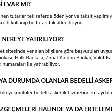
İT VAR MI?
lenen tutarlar tek seferde ödeniyor ve taksit yapılmı
redi kullanıp bu tutarı taksitlendiriyor.
 NEREYE YATIRILIYOR?
et sitesinde yer alan bilgilere göre başvuruları uyg
nkası, Halk Bankası, Ziraat Katılım Bankaı, Vakıf Kat
numaraları ile yatırabiliyor.
A DURUMDA OLANLAR BEDELLİ ASKER
ki yükümlüler bedelli askerlik hizmetinden faydal
AZGEÇMELERİ HALİNDE YA DA ERTELEM