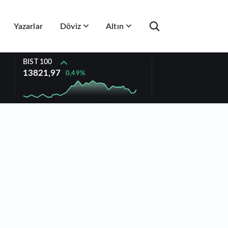
Yazarlar
Döviz
Altın
BIST 100
13821,97
0,49%