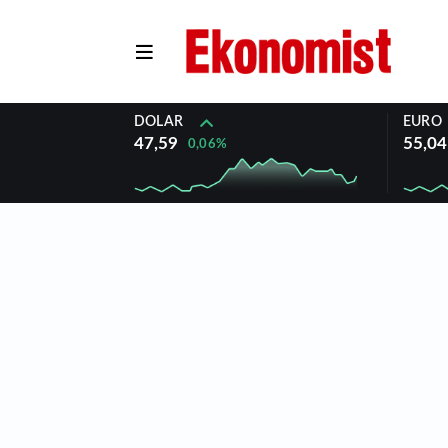
DOLAR
EURO
47,59
55,04
0,06%