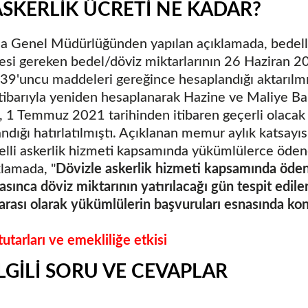
ASKERLİK ÜCRETİ NE KADAR?
 Genel Müdürlüğünden yapılan açıklamada, bedelli 
 gereken bedel/döviz miktarlarının 26 Haziran 201
9'uncu maddeleri gereğince hesaplandığı aktarılmış
itibarıyla yeniden hesaplanarak Hazine ve Maliye Ba
a, 1 Temmuz 2021 tarihinden itibaren geçerli olacak
dığı hatırlatılmıştı. Açıklanan memur aylık katsayı
lli askerlik hizmeti kapsamında yükümlülerce öden
klamada, "
Dövizle askerlik hizmeti kapsamında öden
ınca döviz miktarının yatırılacağı gün tespit edile
parası olarak yükümlülerin başvuruları esnasında kons
tarları ve emekliliğe etkisi
İLGİLİ SORU VE CEVAPLAR