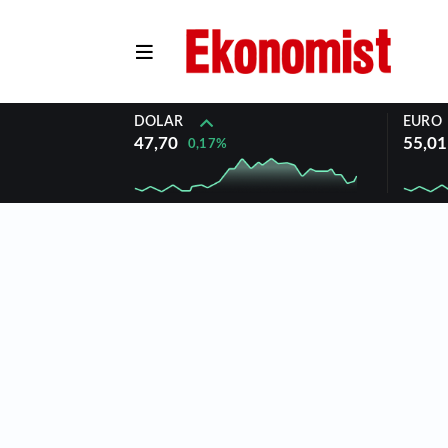
DOLAR
EURO
47,70
55,01
0,17%