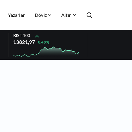
Yazarlar
Döviz
Altın
BIST 100
13821,97
0,49%