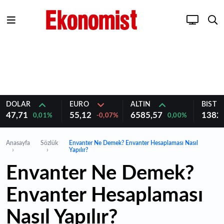
DOLAR
EURO
ALTIN
BIST 1
47,71
55,12
6585,57
1382
0,01%
-0,07%
0,00%
Anasayfa
Sözlük
Envanter Ne Demek? Envanter Hesaplaması Nasıl
Yapılır?
Envanter Ne Demek?
Envanter Hesaplaması
Nasıl Yapılır?