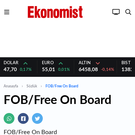
DOLAR
EURO
ALTIN
BIST 1
47,70
55,01
6458,08
1382
0,17%
0,01%
-0,14%
Anasayfa
Sözlük
FOB/Free On Board
FOB/Free On Board
FOB/Free On Board