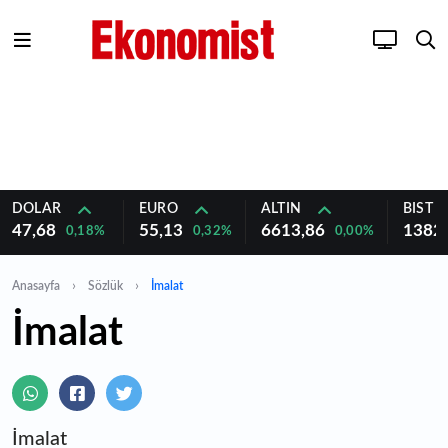
DOLAR
EURO
ALTIN
BIST 1
47,68
55,13
6613,86
1382
0,18%
0,32%
0,00%
Anasayfa
Sözlük
İmalat
İmalat
İmalat