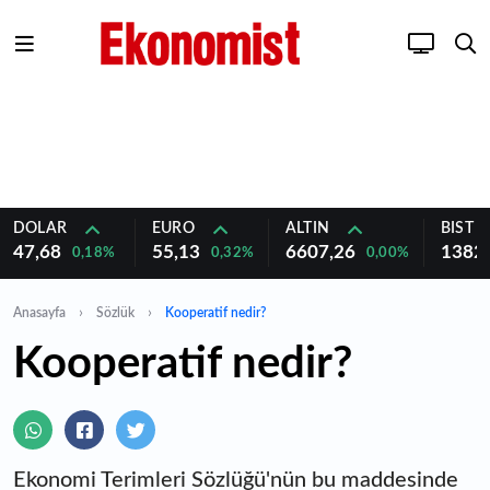
DOLAR
EURO
ALTIN
BIST 1
47,68
55,13
6607,26
1382
0,18%
0,32%
0,00%
Anasayfa
Sözlük
Kooperatif nedir?
Kooperatif nedir?
Ekonomi Terimleri Sözlüğü'nün bu maddesinde