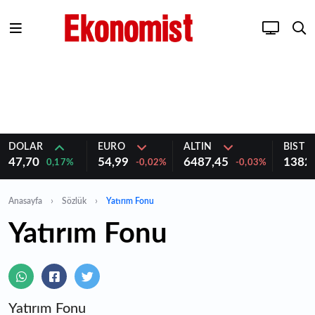
DOLAR
EURO
ALTIN
BIST 1
47,70
54,99
6487,45
1382
0,17%
-0,02%
-0,03%
Anasayfa
Sözlük
Yatırım Fonu
Yatırım Fonu
Yatırım Fonu