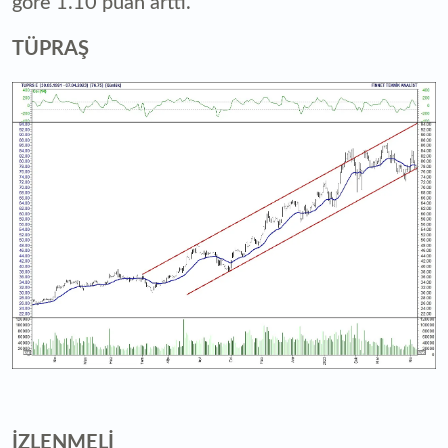
göre 1.10 puan arttı.
TÜPRAŞ
İZLENMELİ