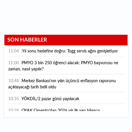
SON HABERLER
11:04
.Yıl sonu hedefine doğru: Togg servis ağını genişletiyor
11:00
PMYO 3 bin 250 öğrenci alacak: PMYO başvurusu ne
zaman, nasıl yapılır?
10:48
Merkez Bankası'nın yılın üçüncü enflasyon raporunu
açıklayacağı tarih belli oldu
10:35
YÖKDİL/2 pazar günü yapılacak
10:28
OYAK Çimento'dan 2026 yılı ilk yarı bilanço
değerlendirmesi var
10:20
Genel müdür maaşını bile solladı: Bu mesleği yapanlar