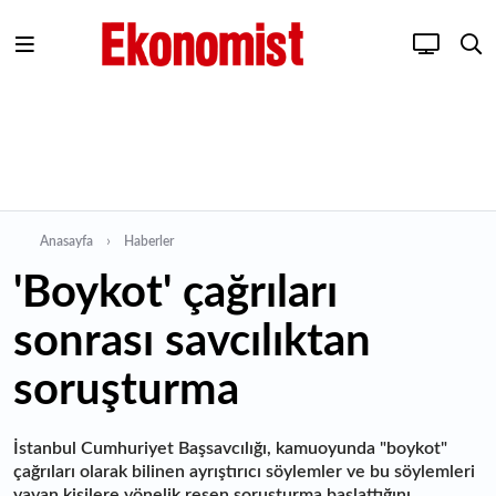
Anasayfa
Haberler
'Boykot' çağrıları
sonrası savcılıktan
soruşturma
İstanbul Cumhuriyet Başsavcılığı, kamuoyunda "boykot"
çağrıları olarak bilinen ayrıştırıcı söylemler ve bu söylemleri
yayan kişilere yönelik resen soruşturma başlattığını