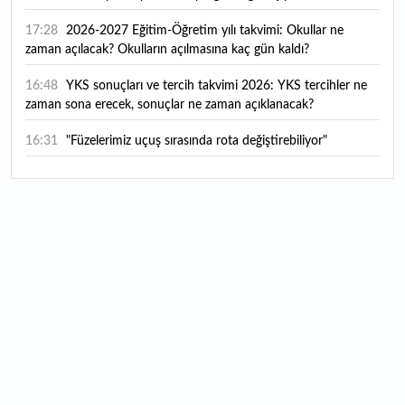
17:28
2026-2027 Eğitim-Öğretim yılı takvimi: Okullar ne
zaman açılacak? Okulların açılmasına kaç gün kaldı?
16:48
YKS sonuçları ve tercih takvimi 2026: YKS tercihler ne
zaman sona erecek, sonuçlar ne zaman açıklanacak?
16:31
"Füzelerimiz uçuş sırasında rota değiştirebiliyor"
16:14
Günde 6 şişe satarak kişi başı 400 TL kazanç sağlıyorlar
16:07
Harran Ovası'nda yetiştiriliyor, ABD'ye gönderiliyor: 300
kadına da istihdam sağlıyor
16:03
Hafif ticaride yerli dönem: Opel Combo Bursa’da
üretilecek
15:12
Tuna Nehri'nde dikkat çeken görüntü: Sular çekilince
gün yüzüne çıktı
15:06
Değerli metallerde 7 ayın en güçlü performansı: Altında
haftalık kazanç yüzde 7,4'ü buldu