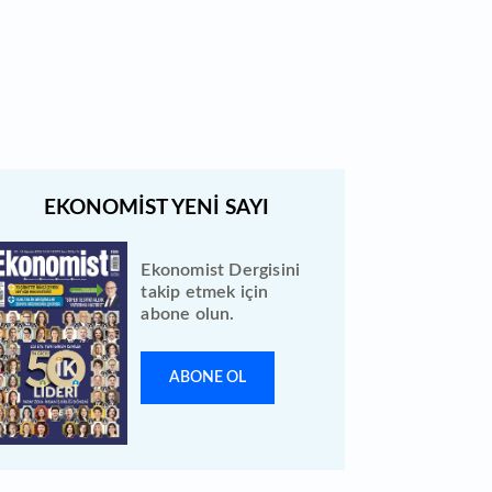
Türk Hava Yolları 2026 ilk yarı
bilanço verilerini KAP'a bildirdi
Ekonomist Dergisini
takip etmek için
abone olun.
ABONE OL