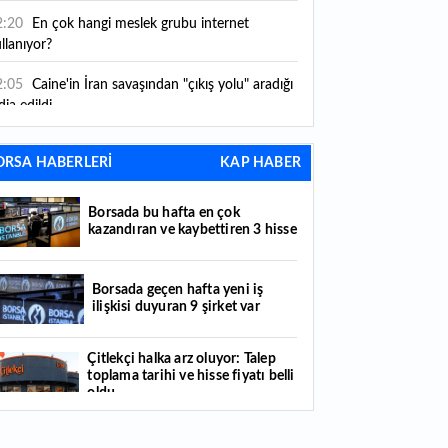
2:20
En çok hangi meslek grubu internet
llanıyor?
2:05
Caine'in İran savaşından "çıkış yolu" aradığı
dia edildi
1:54
"Esnaf ve sanatkara bu yılın ilk yarısında
ORSA HABERLERİ
KAP HABER
klaşık 75 milyar lira finansman sağladık"
1:52
Yaratıcılık ve ticaret bir araya geldi: İşte
Borsada bu hafta en çok
tanbul'un yeni girişimcilik alanı
kazandıran ve kaybettiren 3 hisse
1:35
Alarko Holding'den stratejik satın alma:
rrier'ın paylarının tamamını devralıyor
Borsada geçen hafta yeni iş
ilişkisi duyuran 9 şirket var
1:34
Turizmcilerin yüzünü güldüren hareketlilik:
stival bölgeye canlılık getirdi
Çitlekçi halka arz oluyor: Talep
toplama tarihi ve hisse fiyatı belli
1:23
Küresel piyasalarda yeni haftada takip
oldu
ilecek 4 gelişme hangileri olacak?
Türker VEYAŞ halka arzında talep