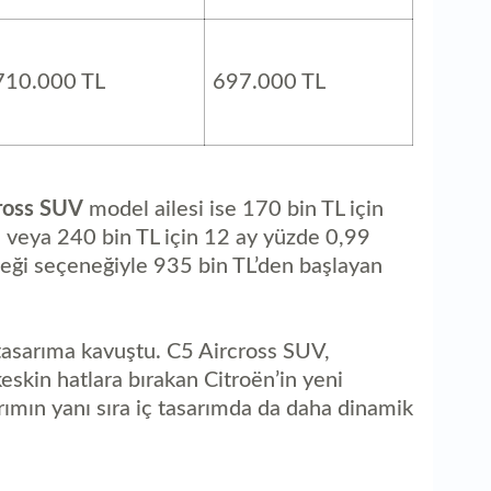
710.000 TL
697.000 TL
ross SUV
model ailesi ise 170 bin TL için
ı veya 240 bin TL için 12 ay yüzde 0,99
steği seçeneğiyle 935 bin TL’den başlayan
tasarıma kavuştu. C5 Aircross SUV,
keskin hatlara bırakan Citroën’in yeni
arımın yanı sıra iç tasarımda da daha dinamik