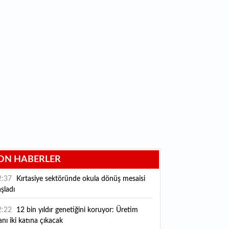
ON HABERLER
2:37
Kırtasiye sektöründe okula dönüş mesaisi
şladı
2:22
12 bin yıldır genetiğini koruyor: Üretim
anı iki katına çıkacak