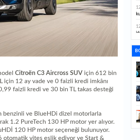
1
ku
1
id
1
B
ya
1
İs
 model
Citroën C3 Aircross SUV
için 612 bin
L için 12 ay vade ve 0 faizli kredi imkânı
1
,99 faizli kredi ve 30 bin TL takas desteği
Ca
1
Fe
 benzinli ve BlueHDi dizel motorlarla
larak 1.2 PureTech 130 HP motor yer alıyor.
1
ed
 BluHDİ 120 HP motor seçeneği bulunuyor.
otomatik vites eşlik ediyor ve Start &