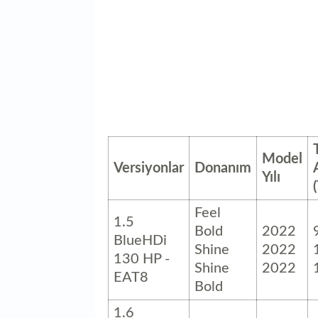
Model
Versiyonlar
Donanım
Yılı
Feel
1.5
Bold
2022
BlueHDi
Shine
2022
130 HP -
Shine
2022
EAT8
Bold
1.6