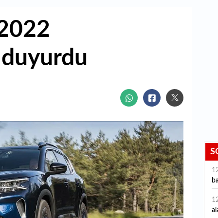
 2022
 duyurdu
S
1
ba
1
al