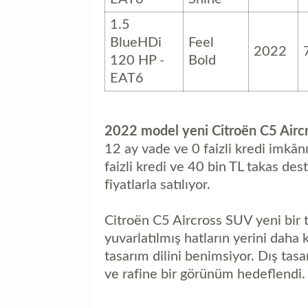
1.5
BlueHDi
Feel
2022
120 HP -
Bold
EAT6
2022 model yeni Citroën C5 Airc
12 ay vade ve 0 faizli kredi imkân
faizli kredi ve 40 bin TL takas de
fiyatlarla satılıyor.
Citroën C5 Aircross SUV yeni bir 
yuvarlatılmış hatların yerini daha 
tasarım dilini benimsiyor. Dış tas
ve rafine bir görünüm hedeflendi.