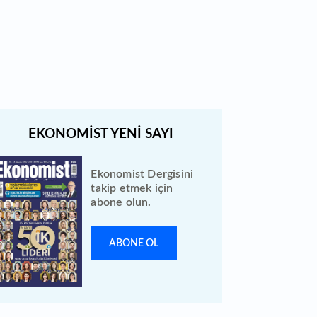
Quick Sigorta halka arz sonuçları
açıklandı: Bireysele kaç lot verdi?
Ekonomist Dergisini
takip etmek için
abone olun.
ABONE OL