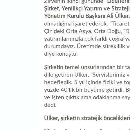
Zirvenin ikinci gününde
“Liderleri
Şirket, Yenilikçi Yatırım ve Stratej
Yönetim Kurulu Başkanı Ali Ülker,
olmadığına işaret ederek, "Ticaret
Çin'deki Orta Asya, Orta Doğu, Tür
yatırımlarımızla çok farklı coğrafy
durumdayız. Üretimde süreklilik ve
diye konuştu.
Şirketin temel unsurlarından bir 
dile getiren Ülker, "Servislerimiz
hedefledik. 5 yıl içinde fiziki ve
yüzde 40'lık bir büyüme getirdi. Bi
ve işten çıktık ama odaklanma sa
dedi.
Ülker, şirketin stratejik öncelikler