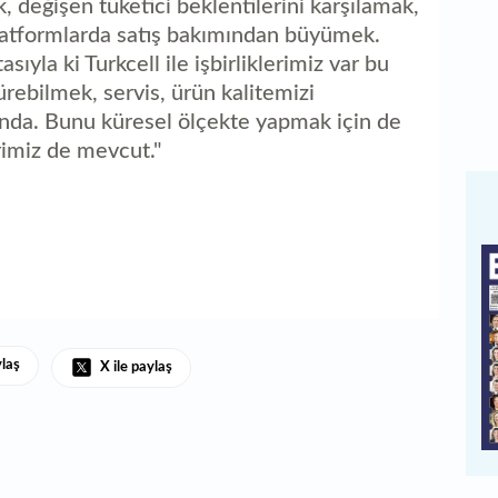
, değişen tüketici beklentilerini karşılamak,
platformlarda satış bakımından büyümek.
sıyla ki Turkcell ile işbirliklerimiz var bu
rebilmek, servis, ürün kalitemizi
ında. Bunu küresel ölçekte yapmak için de
erimiz de mevcut."
ylaş
X ile paylaş