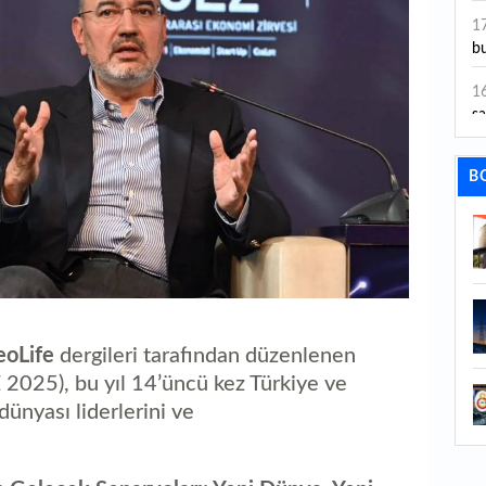
ye
1
bu
1
sa
1
B
dı
1
ta
1
y
eoLife
dergileri tarafından düzenlenen
1
Sa
 2025), bu yıl 14’üncü kez Türkiye ve
dünyası liderlerini ve
1
1