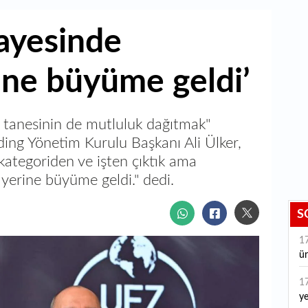
ayesinde
ne büyüme geldi’
r tanesinin de mutluluk dağıtmak"
ding Yönetim Kurulu Başkanı Ali Ülker,
k kategoriden ve işten çıktık ama
erine büyüme geldi." dedi.
S
1
ür
1
ye