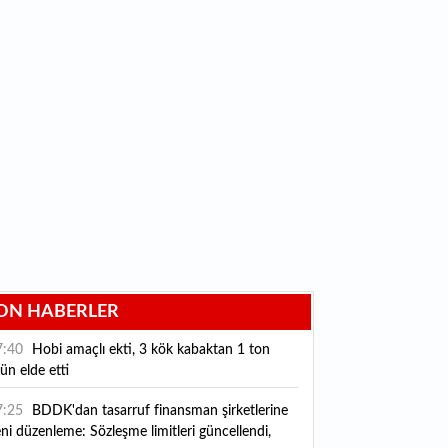
ON HABERLER
7:40
Hobi amaçlı ekti, 3 kök kabaktan 1 ton
ün elde etti
7:25
BDDK'dan tasarruf finansman şirketlerine
ni düzenleme: Sözleşme limitleri güncellendi,