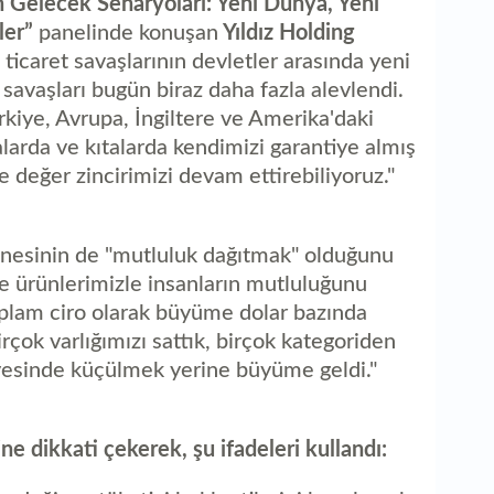
n Gelecek Senaryoları: Yeni Dünya, Yeni
aç
iler”
panelinde konuşan
Yıldız Holding
ticaret savaşlarının devletler arasında yeni
 savaşları bugün biraz daha fazla alevlendi.
kiye, Avrupa, İngiltere ve Amerika'daki
alarda ve kıtalarda kendimizi garantiye almış
 değer zincirimizi devam ettirebiliyoruz."
tanesinin de "mutluluk dağıtmak" olduğunu
 ve ürünlerimizle insanların mutluluğunu
 toplam ciro olarak büyüme dolar bazında
rçok varlığımızı sattık, birçok kategoriden
yesinde küçülmek yerine büyüme geldi."
ine dikkati çekerek, şu ifadeleri kullandı: