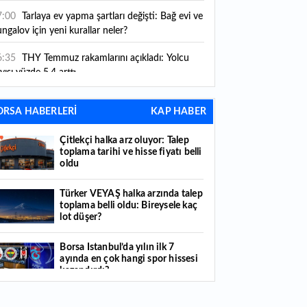
ni kurallar yürürlüğe girdi
7:00
Tarlaya ev yapma şartları değişti: Bağ evi ve
ngalov için yeni kurallar neler?
6:35
THY Temmuz rakamlarını açıkladı: Yolcu
yısı yüzde 5,4 arttı
6:27
Piyasaların beklediği veri geldi: ABD tarım
ORSA HABERLERİ
KAP HABER
şı istihdam rakamları açıklandı
Çitlekçi halka arz oluyor: Talep
6:24
Çitlekçi halka arz oluyor: Talep toplama
toplama tarihi ve hisse fiyatı belli
rihi ve hisse fiyatı belli oldu
oldu
6:10
ABD Başkanı Trump, İran'ın anlaşma
Türker VEYAŞ halka arzında talep
apmak istediğini savundu
toplama belli oldu: Bireysele kaç
lot düşer?
6:04
Boğaz’ın kıtaları birleştiren ruhu Memorial
nat Galerilerinde
Borsa İstanbul’da yılın ilk 7
ayında en çok hangi spor hissesi
6:01
Hafta sonu hava nasıl olacak?
kazandırdı?
6:00
Burgan Bank ilk yarı finansal sonuçlarını
Yabancı yatırımcı hissede satışa