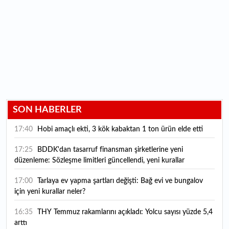
SON HABERLER
17:40
Hobi amaçlı ekti, 3 kök kabaktan 1 ton ürün elde etti
17:25
BDDK'dan tasarruf finansman şirketlerine yeni
düzenleme: Sözleşme limitleri güncellendi, yeni kurallar
yürürlüğe girdi
17:00
Tarlaya ev yapma şartları değişti: Bağ evi ve bungalov
için yeni kurallar neler?
16:35
THY Temmuz rakamlarını açıkladı: Yolcu sayısı yüzde 5,4
arttı