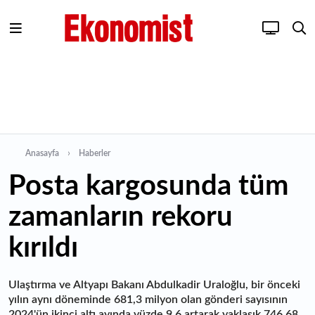
Anasayfa
Haberler
Posta kargosunda tüm
zamanların rekoru
kırıldı
Ulaştırma ve Altyapı Bakanı Abdulkadir Uraloğlu, bir önceki
yılın aynı döneminde 681,3 milyon olan gönderi sayısının
2024'ün ikinci altı ayında yüzde 9,6 artarak yaklaşık 746,68