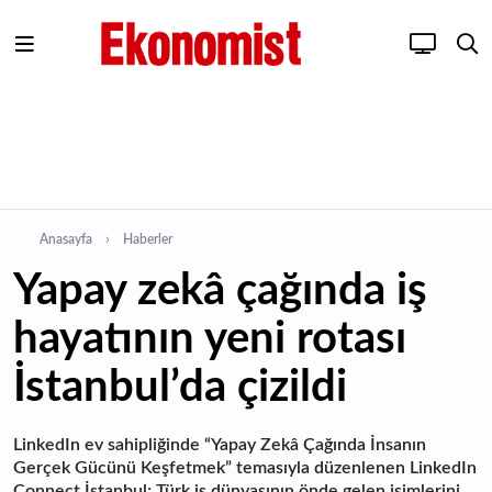
Anasayfa
Haberler
Yapay zekâ çağında iş
hayatının yeni rotası
İstanbul’da çizildi
LinkedIn ev sahipliğinde “Yapay Zekâ Çağında İnsanın
Gerçek Gücünü Keşfetmek” temasıyla düzenlenen LinkedIn
Connect İstanbul; Türk iş dünyasının önde gelen isimlerini