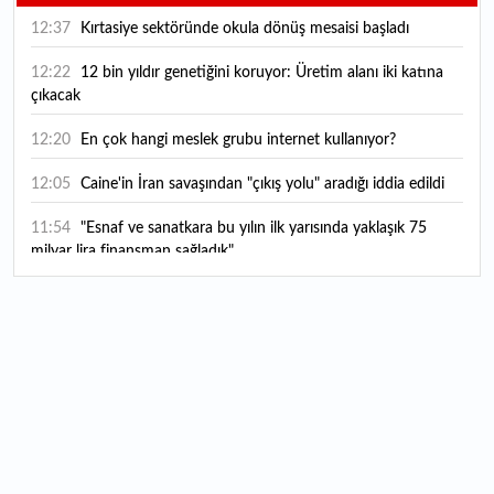
12:37
Kırtasiye sektöründe okula dönüş mesaisi başladı
12:22
12 bin yıldır genetiğini koruyor: Üretim alanı iki katına
çıkacak
12:20
En çok hangi meslek grubu internet kullanıyor?
12:05
Caine'in İran savaşından "çıkış yolu" aradığı iddia edildi
11:54
"Esnaf ve sanatkara bu yılın ilk yarısında yaklaşık 75
milyar lira finansman sağladık"
11:52
Yaratıcılık ve ticaret bir araya geldi: İşte İstanbul'un yeni
girişimcilik alanı
11:35
Alarko Holding'den stratejik satın alma: Carrier'ın
paylarının tamamını devralıyor
11:34
Turizmcilerin yüzünü güldüren hareketlilik: Festival
bölgeye canlılık getirdi