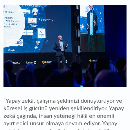
“Yapay zekâ, çalışma şeklimizi dönüştürüyor ve
küresel iş gücünü yeniden şekillendiriyor. Yapay
zekâ çağında, insan yeteneği hâlâ en önemli
ayırt edici unsur olmaya devam ediyor. Yapay