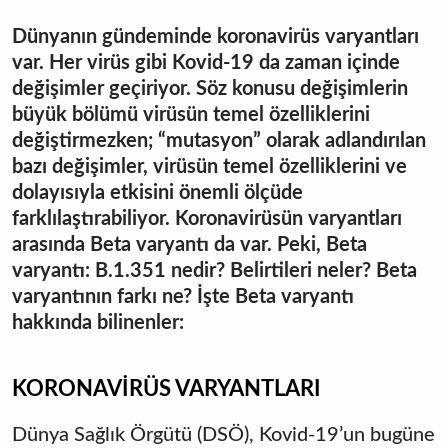
Dünyanın gündeminde koronavirüs varyantları
var. Her virüs gibi Kovid-19 da zaman içinde
değişimler geçiriyor. Söz konusu değişimlerin
büyük bölümü virüsün temel özelliklerini
değiştirmezken; “mutasyon” olarak adlandırılan
bazı değişimler, virüsün temel özelliklerini ve
dolayısıyla etkisini önemli ölçüde
farklılaştırabiliyor. Koronavirüsün varyantları
arasında Beta varyantı da var. Peki, Beta
varyantı: B.1.351
nedir? Belirtileri neler? Beta
varyantının farkı ne? İşte Beta varyantı
hakkında bilinenler:
KORONAVİRÜS VARYANTLARI
Dünya Sağlık Örgütü (DSÖ), Kovid-19’un bugüne