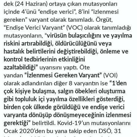
dek (24 Haziran) ortaya çıkan mutasyonları
içinde 4’ünü “endişe verici”, 8’ini “izlenmesi
gereken” varyant olarak tanımladı. Örgüt,
“Endişe Verici Varyant” (VOC) olarak tanımladığı
mutasyonların, “
virüsün bulaşıcılığını ve yayılma
riskini artırabildiği, öldürücülüğünü veya
hastalık belirtilerini değiştirebildiği, önleme ve
kontrol tedbirlerinin etkinliğini
azaltabildiği”
uyarısını yaptı. Öte
yandan
“İzlenmesi Gereken Varyant”
(VOI)
olarak adlandırılan diğer 8 varyantın ise
“1’den
çok kişiye bulaşma, salgın öbekleri oluşturma
gibi topluluk içi yayılma özellikleri gösterdiği,
birden çok ülkede görüldüğü ve endişe verici
varyanta dönüşüp dönüşmeyeceğinin izlenmesi
gerektiği”
belirtildi. Kovid-19’un mutasyonlarını
Ocak 2020’den bu yana takip eden DSÖ, 31