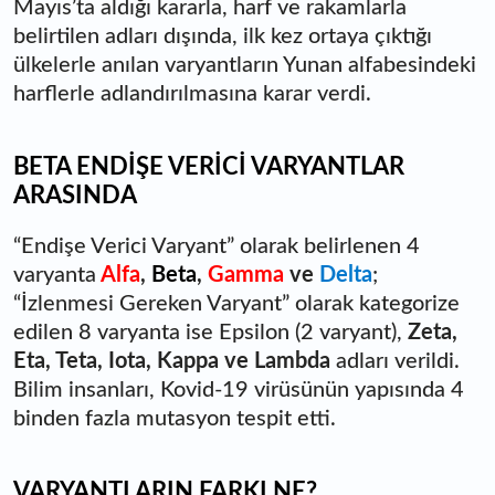
Mayıs’ta aldığı kararla, harf ve rakamlarla
belirtilen adları dışında, ilk kez ortaya çıktığı
ülkelerle anılan varyantların Yunan alfabesindeki
harflerle adlandırılmasına karar verdi.
BETA ENDİŞE VERİCİ VARYANTLAR
ARASINDA
“Endişe Verici Varyant” olarak belirlenen 4
varyanta
Alfa
,
Beta
,
Gamma
ve
Delta
;
“İzlenmesi Gereken Varyant” olarak kategorize
edilen 8 varyanta ise Epsilon (2 varyant),
Zeta,
Eta, Teta, Iota, Kappa ve Lambda
adları verildi.
Bilim insanları, Kovid-19 virüsünün yapısında 4
binden fazla mutasyon tespit etti.
VARYANTLARIN FARKI NE?