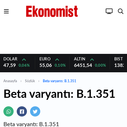
DOLAR
EURO
ALTIN
BIST 1
47,59
55,06
6451,54
1382
0,06%
0,10%
0,00%
Anasayfa
Sözlük
Beta varyantı: B.1.351
Beta varyantı: B.1.351
Beta varyantı: B.1.351