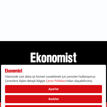
Gizlilik Politikası
Çerez Politikası
Çerezleri Sıfırla
KVKK Metni
Künye
İletişim