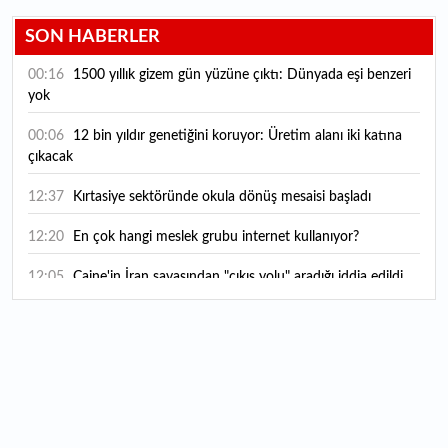
SON HABERLER
00:16
1500 yıllık gizem gün yüzüne çıktı: Dünyada eşi benzeri
yok
00:06
12 bin yıldır genetiğini koruyor: Üretim alanı iki katına
çıkacak
12:37
Kırtasiye sektöründe okula dönüş mesaisi başladı
12:20
En çok hangi meslek grubu internet kullanıyor?
12:05
Caine'in İran savaşından "çıkış yolu" aradığı iddia edildi
11:54
"Esnaf ve sanatkara bu yılın ilk yarısında yaklaşık 75
milyar lira finansman sağladık"
11:52
Yaratıcılık ve ticaret bir araya geldi: İşte İstanbul'un yeni
girişimcilik alanı
11:35
Alarko Holding'den stratejik satın alma: Carrier'ın