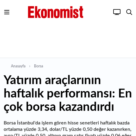
Anasayfa
Borsa
Yatırım araçlarının
haftalık performansı: En
çok borsa kazandırdı
Borsa İstanbul'da işlem gören hisse senetleri haftalık bazda
ortalama yüzde 3,34, dolar/TL yüzde 0,50 değer kazanırken,
avro/TL yüzde 0,50, altının gram satış fiyatı yüzde 0,06 eğer