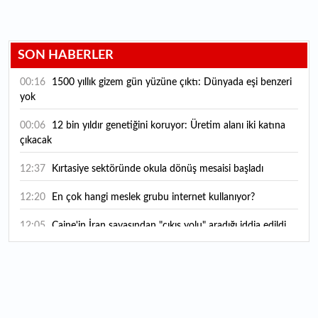
SON HABERLER
00:16
1500 yıllık gizem gün yüzüne çıktı: Dünyada eşi benzeri
yok
00:06
12 bin yıldır genetiğini koruyor: Üretim alanı iki katına
çıkacak
12:37
Kırtasiye sektöründe okula dönüş mesaisi başladı
12:20
En çok hangi meslek grubu internet kullanıyor?
12:05
Caine'in İran savaşından "çıkış yolu" aradığı iddia edildi
11:54
"Esnaf ve sanatkara bu yılın ilk yarısında yaklaşık 75
milyar lira finansman sağladık"
11:52
Yaratıcılık ve ticaret bir araya geldi: İşte İstanbul'un yeni
girişimcilik alanı