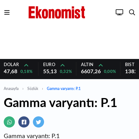
DOLAR
EURO
ALTIN
BIST 1
47,68
55,13
6607,26
1382
0,18%
0,32%
0,00%
Anasayfa
Sözlük
Gamma varyantı: P.1
Gamma varyantı: P.1
Gamma varyantı: P.1