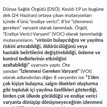
Dünya Sağlık Örgütü (DSÖ), Kovid-19’un bugüne
dek (24 Haziran) ortaya çıkan mutasyonları
içinde 4’ünü “endişe verici”, 8’ini “izlenmesi
gereken” varyant olarak tanımladı. Örgüt,
“Endişe Verici Varyant” (VOC) olarak tanımladığı
mutasyonların, “
virüsün bulaşıcılığını ve yayılma
riskini artırabildiği, öldürücülüğünü veya
hastalık belirtilerini değiştirebildiği, önleme ve
kontrol tedbirlerinin etkinliğini
azaltabildiği”
uyarısını yaptı. Öte
yandan
“İzlenmesi Gereken Varyant”
(VOI)
olarak adlandırılan diğer 8 varyantın ise
“1’den
çok kişiye bulaşma, salgın öbekleri oluşturma
gibi topluluk içi yayılma özellikleri gösterdiği,
birden çok ülkede görüldüğü ve endişe verici
varyanta dönüşüp dönüşmeyeceğinin izlenmesi