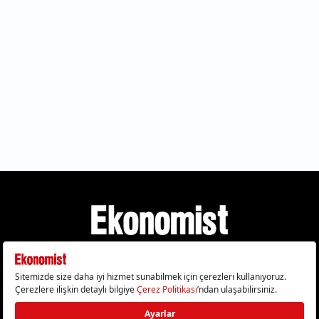
Gizlilik Politikası
Çerez Politikası
Çerezleri Sıfırla
KVKK Metni
Künye
İletişim