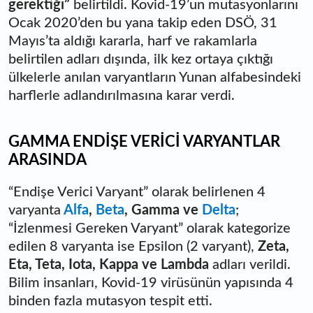
gerektiği”
belirtildi. Kovid-19’un mutasyonlarını
Ocak 2020’den bu yana takip eden DSÖ, 31
Mayıs’ta aldığı kararla, harf ve rakamlarla
belirtilen adları dışında, ilk kez ortaya çıktığı
ülkelerle anılan varyantların Yunan alfabesindeki
harflerle adlandırılmasına karar verdi.
GAMMA ENDİŞE VERİCİ VARYANTLAR
ARASINDA
“Endişe Verici Varyant” olarak belirlenen 4
varyanta
Alfa
,
Beta
, Gamma ve
Delta
;
“İzlenmesi Gereken Varyant” olarak kategorize
edilen 8 varyanta ise Epsilon (2 varyant),
Zeta,
Eta, Teta, Iota, Kappa ve Lambda
adları verildi.
Bilim insanları, Kovid-19 virüsünün yapısında 4
binden fazla mutasyon tespit etti.