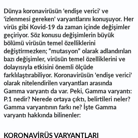
Dünya koronavirüsün 'endişe verici' ve
'izlenmesi gereken' varyantlarını konuşuyor. Her
virüs gibi Kovid-19 da zaman içinde değişimler
geçiriyor. Söz konusu değişimlerin büyük
bölümü virüsün temel özelliklerini
değiştirmezken; “mutasyon” olarak adlandırılan
bazı değişimler, virüsün temel özelliklerini ve
dolayısıyla etkisini önemli ölçüde
farklılaştırabiliyor. Koronavirüsün 'endişe verici'
olarak nitelendirilen varyantları arasında
Gamma varyantı da var. Peki, Gamma varyantı:
P.1 nedir? Nerede ortaya çıktı, b
elirtileri neler?
Gamma varyantının farkı ne? İşte Gamma
varyantı hakkında bilinenler:
KORONAVİRÜS VARYANTLARI