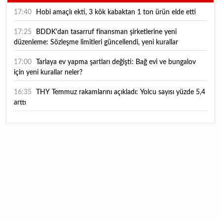
17:40
Hobi amaçlı ekti, 3 kök kabaktan 1 ton ürün elde etti
17:25
BDDK'dan tasarruf finansman şirketlerine yeni
düzenleme: Sözleşme limitleri güncellendi, yeni kurallar
yürürlüğe girdi
17:00
Tarlaya ev yapma şartları değişti: Bağ evi ve bungalov
için yeni kurallar neler?
16:35
THY Temmuz rakamlarını açıkladı: Yolcu sayısı yüzde 5,4
arttı
16:27
Piyasaların beklediği veri geldi: ABD tarım dışı istihdam
rakamları açıklandı
16:24
Çitlekçi halka arz oluyor: Talep toplama tarihi ve hisse
fiyatı belli oldu
16:10
ABD Başkanı Trump, İran'ın anlaşma yapmak istediğini
savundu
16:04
Boğaz’ın kıtaları birleştiren ruhu Memorial Sanat