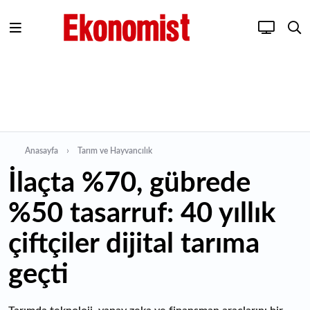
Anasayfa
Tarım ve Hayvancılık
İlaçta %70, gübrede
%50 tasarruf: 40 yıllık
çiftçiler dijital tarıma
geçti