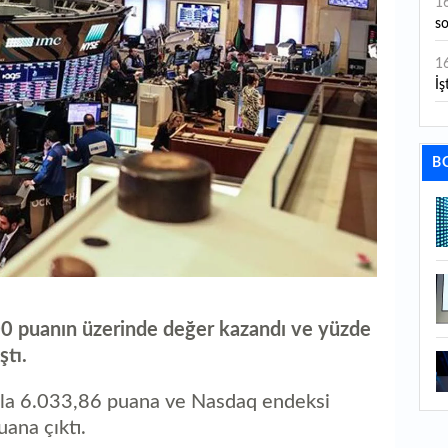
1
s
1
İş
1
aç
B
1
ge
1
1
li
0 puanın üzerinde değer kazandı ve yüzde
1
ştı.
ba
şla 6.033,86 puana ve Nasdaq endeksi
1
ana çıktı.
ku