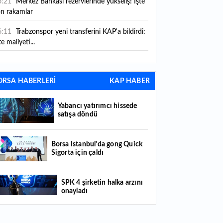
6:21
Merkez Bankası rezervlerinde yükseliş! İşte
on rakamlar
6:11
Trabzonspor yeni transferini KAP'a bildirdi:
te maliyeti...
6:09
TMO 2026-2027 fındık alım fiyatlarını
ıkladı!
ORSA HABERLERİ
KAP HABER
5:59
Bankacılık sektörünün toplam mevduatı
riledi
Yabancı yatırımcı hissede
satışa döndü
5:07
Yabancı yatırımcı hissede satışa döndü
4:39
KKM'de düşüş sürüyor: Bakiye 157 milyon
Borsa İstanbul'da gong Quick
Sigorta için çaldı
raya geriledi
4:29
Türkiye'de her 4 kişiden 3'ü internet
SPK 4 şirketin halka arzını
nkacılığı kullanıyor
onayladı
4:26
Türkiye'nin 2026 dijital karnesi: En çok
llanılan ilk 3 uygulama hangileri oldu?
Borsada hisseleri yüzde 375