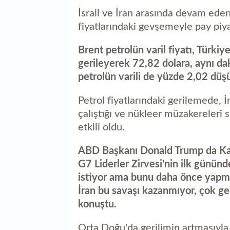
İsrail ve İran arasında devam eden 
fiyatlarındaki gevşemeyle pay piyas
Brent petrolün varil fiyatı, Türkiy
gerileyerek 72,82 dolara, aynı da
petrolün varili de yüzde 2,02 düşü
Petrol fiyatlarındaki gerilemede, İ
çalıştığı ve nükleer müzakereleri
etkili oldu.
ABD Başkanı Donald Trump da Kan
G7 Liderler Zirvesi'nin ilk günün
istiyor ama bunu daha önce yapmalıy
İran bu savaşı kazanmıyor, çok g
konuştu.
Orta Doğu'da gerilimin artmasıyla 