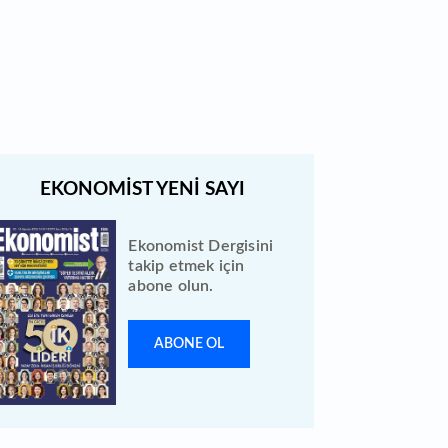
Bewen Enerji halka arzı ileri bir
tarihe ertelendi
Ekonomist Dergisini
takip etmek için
abone olun.
ABONE OL