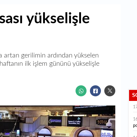
ası yükselişle
 artan gerilimin ardından yükselen
 haftanın ilk işlem gününü yükselişle
S
1
1
po