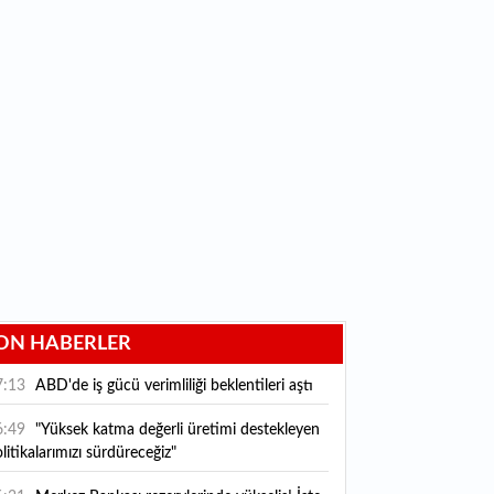
ON HABERLER
7:13
ABD'de iş gücü verimliliği beklentileri aştı
6:49
"Yüksek katma değerli üretimi destekleyen
litikalarımızı sürdüreceğiz"