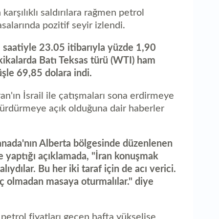
karşılıklı saldırılara rağmen petrol
alarında pozitif seyir izlendi.
e saatiyle 23.05 itibarıyla yüzde 1,90
kikalarda Batı Teksas türü (WTI) ham
şle 69,85 dolara indi.
ran'ın İsrail ile çatışmaları sona erdirmeye
 sürdürmeye açık olduğuna dair haberler
ada'nın Alberta bölgesinde düzenlenen
de yaptığı açıklamada, "İran konuşmak
dılar. Bu her iki taraf için de acı verici.
eç olmadan masaya oturmalılar." diye
petrol fiyatları geçen hafta yükselişe