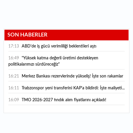
SON HABERLER
17:13
ABD'de iş gücü verimliliği beklentileri aştı
16:49
"Yüksek katma değerli üretimi destekleyen
politikalarımızı sürdüreceğiz"
16:21
Merkez Bankası rezervlerinde yükseliş! İşte son rakamlar
16:11
Trabzonspor yeni transferini KAP'a bildirdi: İşte maliyeti...
16:09
TMO 2026-2027 fındık alım fiyatlarını açıkladı!
15:59
Bankacılık sektörünün toplam mevduatı geriledi
15:07
Yabancı yatırımcı hissede satışa döndü