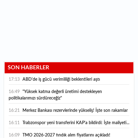
SON HABERLER
17:13
ABD'de iş gücü verimliliği beklentileri aştı
16:49
"Yüksek katma değerli üretimi destekleyen
politikalarımızı sürdüreceğiz"
16:21
Merkez Bankası rezervlerinde yükseliş! İşte son rakamlar
16:11
Trabzonspor yeni transferini KAP'a bildirdi: İşte maliyeti...
16:09
TMO 2026-2027 fındık alım fiyatlarını açıkladı!