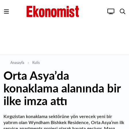
Anasayfa
Kulis
Orta Asya’da
konaklama alanında bir
ilke imza attı
Kırgızistan konaklama sektörüne yön verecek yeni bir
yatırım olan Wyndham Bishkek Residence, Orta Asya’nın ilk
service apartments projesi olarak hayata geçiyor. Marq