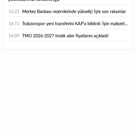
16:21
Merkez Bankası rezervlerinde yükseliş! İşte son rakamlar
16:11
Trabzonspor yeni transferini KAP'a bildirdi: İşte maliyeti...
16:09
TMO 2026-2027 fındık alım fiyatlarını açıkladı!
15:59
Bankacılık sektörünün toplam mevduatı geriledi
15:07
Yabancı yatırımcı hissede satışa döndü
14:39
KKM'de düşüş sürüyor: Bakiye 157 milyon liraya geriledi
14:29
Türkiye'de her 4 kişiden 3'ü internet bankacılığı
kullanıyor
14:26
Türkiye'nin 2026 dijital karnesi: En çok kullanılan ilk 3
uygulama hangileri oldu?