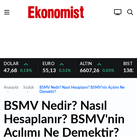
DOLAR
EURO
ALTIN
BIST 1
47,68
55,13
6607,26
1382
0,18%
0,32%
0,00%
Anasayfa
Sözlük
BSMV Nedir? Nasıl Hesaplanır? BSMV'nin Açılımı Ne
Demektir?
BSMV Nedir? Nasıl
Hesaplanır? BSMV'nin
Açılımı Ne Demektir?