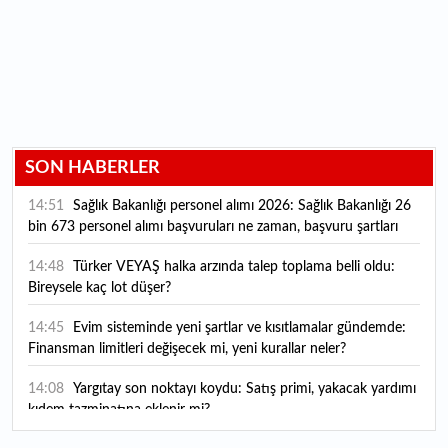
SON HABERLER
14:51
Sağlık Bakanlığı personel alımı 2026: Sağlık Bakanlığı 26
bin 673 personel alımı başvuruları ne zaman, başvuru şartları
neler?
14:48
Türker VEYAŞ halka arzında talep toplama belli oldu:
Bireysele kaç lot düşer?
14:45
Evim sisteminde yeni şartlar ve kısıtlamalar gündemde:
Finansman limitleri değişecek mi, yeni kurallar neler?
14:08
Yargıtay son noktayı koydu: Satış primi, yakacak yardımı
kıdem tazminatına eklenir mi?