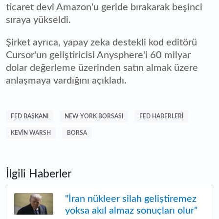
ticaret devi Amazon'u geride bırakarak beşinci
sıraya yükseldi.
Şirket ayrıca, yapay zeka destekli kod editörü
Cursor'un geliştiricisi Anysphere'i 60 milyar
dolar değerleme üzerinden satın almak üzere
anlaşmaya vardığını açıkladı.
FED BAŞKANI
NEW YORK BORSASI
FED HABERLERI
KEVIN WARSH
BORSA
İlgili Haberler
"İran nükleer silah geliştiremez
yoksa akıl almaz sonuçları olur"