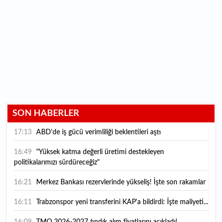
SON HABERLER
17:13
ABD'de iş gücü verimliliği beklentileri aştı
16:49
"Yüksek katma değerli üretimi destekleyen
politikalarımızı sürdüreceğiz"
16:21
Merkez Bankası rezervlerinde yükseliş! İşte son rakamlar
16:11
Trabzonspor yeni transferini KAP'a bildirdi: İşte maliyeti...
16:09
TMO 2026-2027 fındık alım fiyatlarını açıkladı!