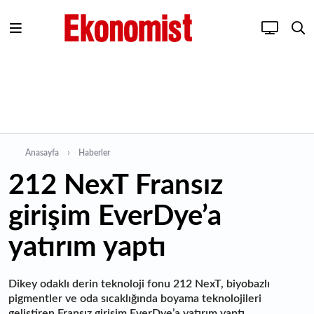
Anasayfa
Haberler
212 NexT Fransız
girişim EverDye’a
yatırım yaptı
Dikey odaklı derin teknoloji fonu 212 NexT, biyobazlı
pigmentler ve oda sıcaklığında boyama teknolojileri
geliştiren Fransız girişim EverDye’a yatırım yaptı.