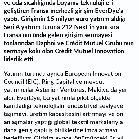
ve oda sıcaklığında boyama teknolojileri
geliştiren Fransa merkezli girişim EverDye’a
yaptı. Girişimin 15 milyon euro yatırım aldığı
Seri A yatırım turuna 212 NexT’in yanı sıra
Fransa'nın önde gelen girişim sermayesi
fonlarından Daphni ve Crédit Mutuel Grubu'nun
sermaye kolu olan Crédit Mutuel Innovation
liderlik etti.
Yatırım turunda ayrıca European Innovation
Council (EIC), Ring Capital ve mevcut
yatırımcılar Asterion Ventures, Maki.vc da yer
aldı. EverDye, bu yatırımla pilot ölçekte
kanıtladığı teknolojisini endüstriyel seviyeye
taşımayı, üretim kapasitesini artırmayı ve ön
anlaşmalar yaptığı global tekstil markalarıyla
daha geniş çaplı iş birliklerine imza atmayı
hedefliyor. Girişim ayrıca, önümüzdeki üç yıl