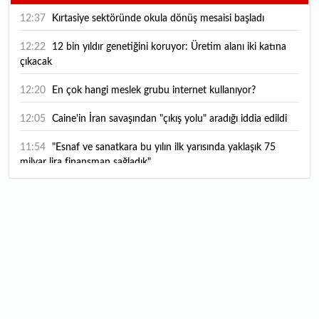
12:37
Kırtasiye sektöründe okula dönüş mesaisi başladı
12:22
12 bin yıldır genetiğini koruyor: Üretim alanı iki katına
çıkacak
12:20
En çok hangi meslek grubu internet kullanıyor?
12:05
Caine'in İran savaşından "çıkış yolu" aradığı iddia edildi
11:54
"Esnaf ve sanatkara bu yılın ilk yarısında yaklaşık 75
milyar lira finansman sağladık"
11:52
Yaratıcılık ve ticaret bir araya geldi: İşte İstanbul'un yeni
girişimcilik alanı
11:35
Alarko Holding'den stratejik satın alma: Carrier'ın
paylarının tamamını devralıyor
11:34
Turizmcilerin yüzünü güldüren hareketlilik: Festival
bölgeye canlılık getirdi