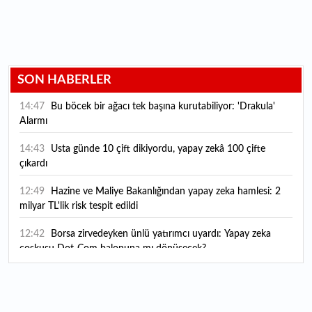
SON HABERLER
14:47
Bu böcek bir ağacı tek başına kurutabiliyor: 'Drakula'
Alarmı
14:43
Usta günde 10 çift dikiyordu, yapay zekâ 100 çifte
çıkardı
12:49
Hazine ve Maliye Bakanlığından yapay zeka hamlesi: 2
milyar TL'lik risk tespit edildi
12:42
Borsa zirvedeyken ünlü yatırımcı uyardı: Yapay zeka
coşkusu Dot-Com balonuna mı dönüşecek?
12:10
"Şu anda ABD ile herhangi bir müzakere yürütmüyoruz"
12:07
YKS tercih süreci yarın sona eriyor