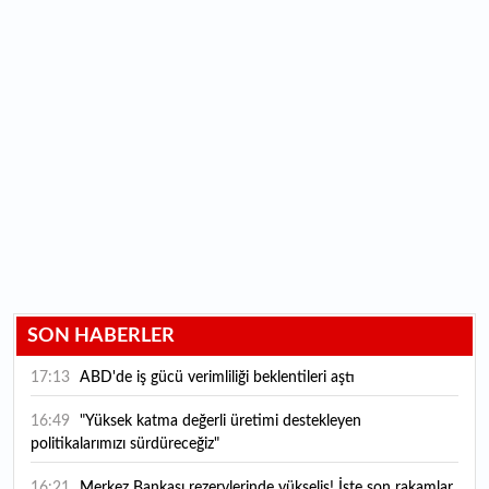
SON HABERLER
17:13
ABD'de iş gücü verimliliği beklentileri aştı
16:49
"Yüksek katma değerli üretimi destekleyen
politikalarımızı sürdüreceğiz"
16:21
Merkez Bankası rezervlerinde yükseliş! İşte son rakamlar