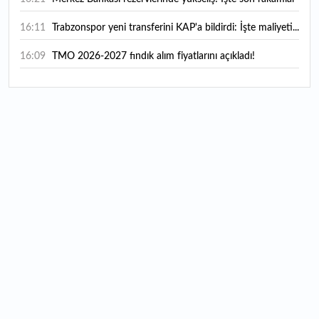
16:11
Trabzonspor yeni transferini KAP'a bildirdi: İşte maliyeti...
16:09
TMO 2026-2027 fındık alım fiyatlarını açıkladı!
15:59
Bankacılık sektörünün toplam mevduatı geriledi
15:07
Yabancı yatırımcı hissede satışa döndü
14:39
KKM'de düşüş sürüyor: Bakiye 157 milyon liraya geriledi
14:29
Türkiye'de her 4 kişiden 3'ü internet bankacılığı
kullanıyor
14:26
Türkiye'nin 2026 dijital karnesi: En çok kullanılan ilk 3
uygulama hangileri oldu?