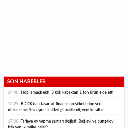
SON HABERLER
17:40
Hobi amaçlı ekti, 3 kök kabaktan 1 ton ürün elde etti
17:25
BDDK'dan tasarruf finansman şirketlerine yeni
düzenleme: Sözleşme limitleri güncellendi, yeni kurallar
yürürlüğe girdi
17:00
Tarlaya ev yapma şartları değişti: Bağ evi ve bungalov
için yeni kurallar neler?