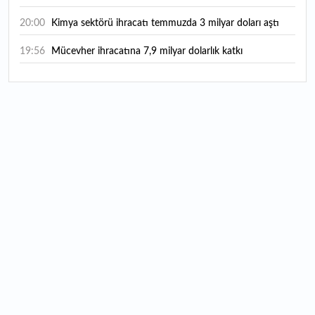
20:00
Kimya sektörü ihracatı temmuzda 3 milyar doları aştı
19:56
Mücevher ihracatına 7,9 milyar dolarlık katkı
18:21
Güç elektroniğinde küresel oyun kurucu olmayı
hedefliyor
17:38
ABD'den 125 milyar dolarlık tahvil ihracı: İhale takvimi
açıklandı
16:55
Malta bayraklı dev kruvaziyer Marmaris'te: Binlerce
turist ilçeye geldi
16:44
Şeftali fiyatları 1 günde yarıya düştü: İşte nedeni...
16:22
Fatih'te tarihin izleri korunuyor: Osmanlı hazireleri
restore ediliyor