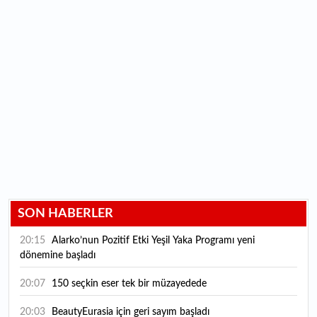
SON HABERLER
20:15
Alarko’nun Pozitif Etki Yeşil Yaka Programı yeni
dönemine başladı
20:07
150 seçkin eser tek bir müzayedede
20:03
BeautyEurasia için geri sayım başladı