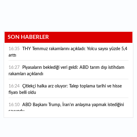
SON HABERLER
16:35
THY Temmuz rakamlarını açıkladı: Yolcu sayısı yüzde 5,4
arttı
16:27
Piyasaların beklediği veri geldi: ABD tarım dışı istihdam
rakamları açıklandı
16:24
Çitlekçi halka arz oluyor: Talep toplama tarihi ve hisse
fiyatı belli oldu
16:10
ABD Başkanı Trump, İran'ın anlaşma yapmak istediğini
savundu
16:04
Boğaz’ın kıtaları birleştiren ruhu Memorial Sanat
Galerilerinde