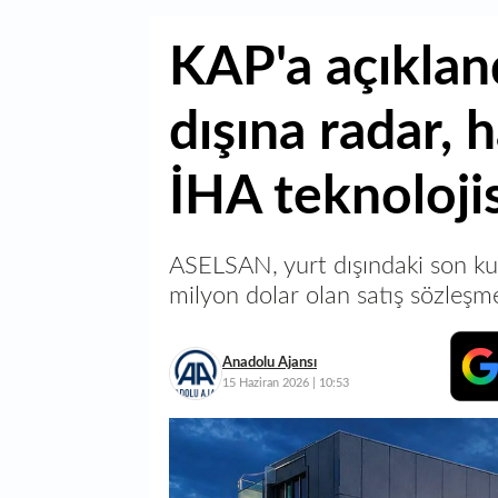
KAP'a açıklan
dışına radar,
İHA teknoloji
ASELSAN, yurt dışındaki son kul
milyon dolar olan satış sözleşme
Anadolu Ajansı
15 Haziran 2026 | 10:53