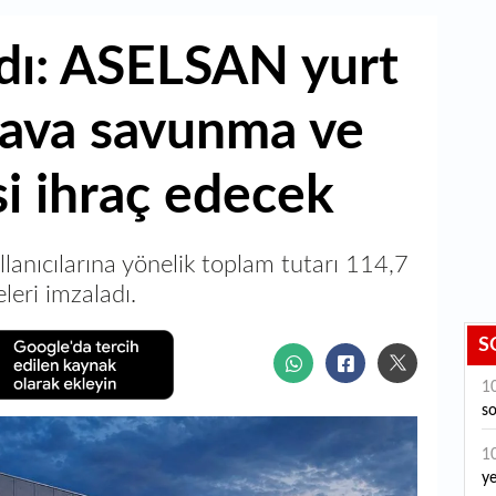
dı: ASELSAN yurt
 hava savunma ve
si ihraç edecek
lanıcılarına yönelik toplam tutarı 114,7
leri imzaladı.
S
1
so
1
ye