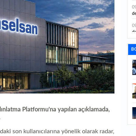
0
de
0
de
0
B
zi
0
9 
0
Ha
1
ür
latma Platformu'na yapılan açıklamada,
.
1
ye
ki son kullanıcılarına yönelik olarak radar,
ye