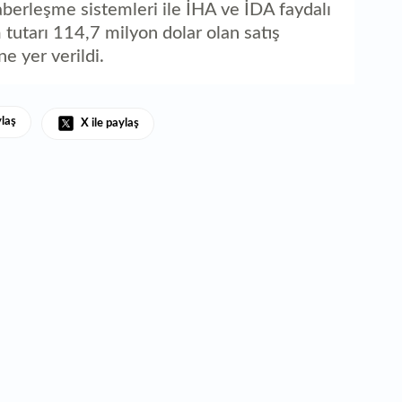
1
berleşme sistemleri ile İHA ve İDA faydalı
bu
m tutarı 114,7 milyon dolar olan satış
ne yer verildi.
ylaş
X ile paylaş