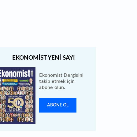
Bugün temettü ödeyen 1
hissenin fiyatında düzeltme
yapıldı
Ekonomist Dergisini
takip etmek için
abone olun.
ABONE OL