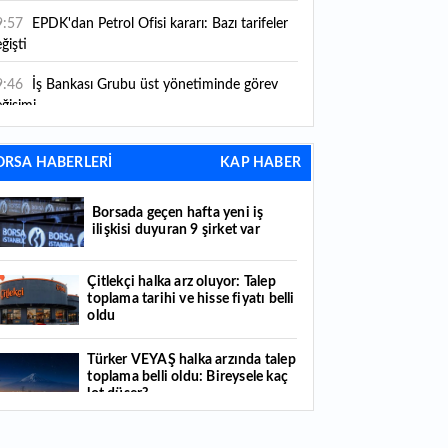
9:57
EPDK'dan Petrol Ofisi kararı: Bazı tarifeler
ğişti
9:46
İş Bankası Grubu üst yönetiminde görev
ğişimi
9:37
Küresel gıda fiyatları yükseldi: Son 3,5 yılın
ORSA HABERLERİ
KAP HABER
rvesini gördü
9:35
Borsada geçen hafta yeni iş ilişkisi duyuran
Borsada geçen hafta yeni iş
şirket var
ilişkisi duyuran 9 şirket var
9:15
Yatırım araçlarında haftanın bilançosu:
Çitlekçi halka arz oluyor: Talep
ngisi kazandırdı, hangisi kaybettirdi?
toplama tarihi ve hisse fiyatı belli
oldu
7:40
Hobi amaçlı ekti, 3 kök kabaktan 1 ton
ün elde etti
Türker VEYAŞ halka arzında talep
toplama belli oldu: Bireysele kaç
7:25
BDDK'dan tasarruf finansman şirketlerine
lot düşer?
ni düzenleme: Sözleşme limitleri güncellendi,
ni kurallar yürürlüğe girdi
Borsa İstanbul’da yılın ilk 7