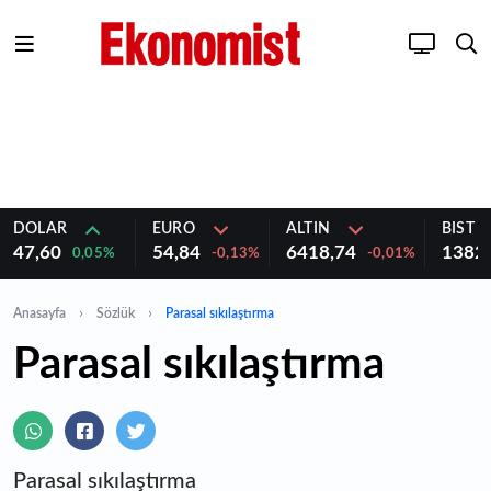
DOLAR
EURO
ALTIN
BIST 1
47,60
54,84
6418,74
1382
0,05%
-0,13%
-0,01%
Anasayfa
Sözlük
Parasal sıkılaştırma
Parasal sıkılaştırma
Parasal sıkılaştırma