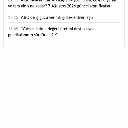
09:12
Altın fiyatlarında yükseliş sürüyor: Gram, çeyrek, yarım
ve tam altın ne kadar? 7 Ağustos 2026 güncel altın fiyatları
17:13
ABD'de iş gücü verimliliği beklentileri aştı
16:49
"Yüksek katma değerli üretimi destekleyen
politikalarımızı sürdüreceğiz"
16:21
Merkez Bankası rezervlerinde yükseliş! İşte son rakamlar
16:11
Trabzonspor yeni transferini KAP'a bildirdi: İşte maliyeti...
16:09
TMO 2026-2027 fındık alım fiyatlarını açıkladı!
15:59
Bankacılık sektörünün toplam mevduatı geriledi
15:07
Yabancı yatırımcı hissede satışa döndü
14:39
KKM'de düşüş sürüyor: Bakiye 157 milyon liraya geriledi