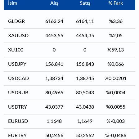
İsim
Alış
Satış
% Fark
GLDGR
6163,24
6164,11
%3,36
XAUUSD
4453,55
4454,35
%2,05
XU100
0
0
%59,13
USDJPY
156,841
156,843
%0,066
USDCAD
1,38734
1,38745
%0,00201
USDRUB
80,4965
80,5043
%0,0004
USDTRY
43,0377
43,0438
%0,0055
EURUSD
1,1648
1,1649
%-0,003
EURTRY
50,2456
50,2562
%-0,0486