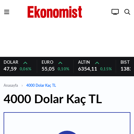
DOLAR
EURO
ALTIN
BIST 1
47,59
55,05
6354,11
1382
0,06%
0,10%
0,15%
Anasayfa
4000 Dolar Kaç TL
4000 Dolar Kaç TL