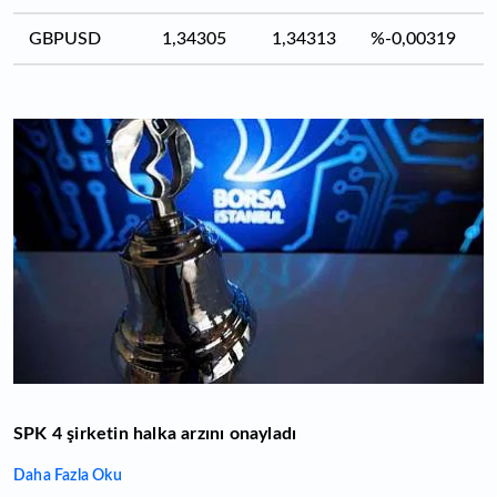
GBPUSD
1,34305
1,34313
%-0,00319
SPK 4 şirketin halka arzını onayladı
Daha Fazla Oku