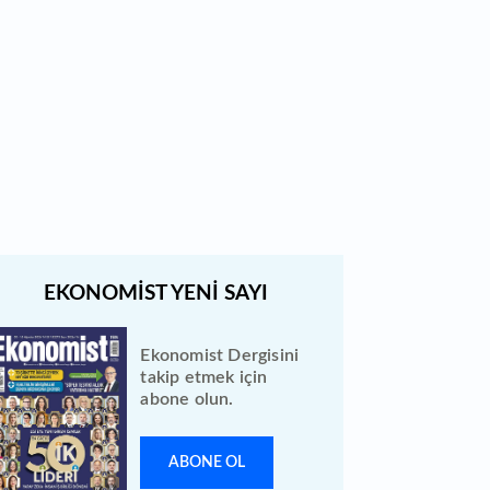
Bugün 2 hissenin fiyatında
düzeltme yapıldı
Borsada bu hafta en çok
kazandıran ve kaybettiren 3 hisse
Ekonomist Dergisini
takip etmek için
abone olun.
ABONE OL