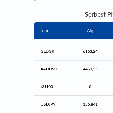
Serbest Pi
İsim
Alış
GLDGR
6163,24
XAUUSD
4453,55
XU100
0
USDJPY
156,841