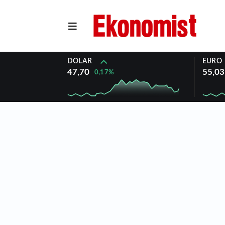
DOLAR
EURO
47,70
55,03
0,17%