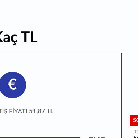
Kaç TL
€
TIŞ FİYATI
51,87 TL
S
1