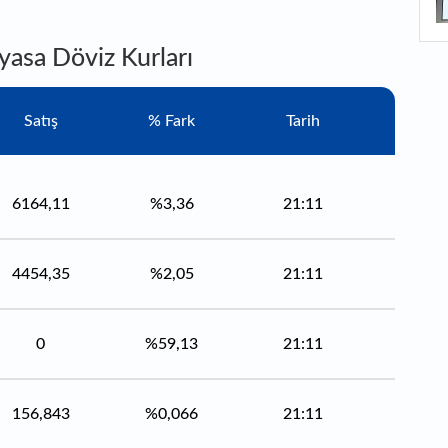
ya
1
ol
yasa Döviz Kurları
1
el
Satış
% Fark
Tarih
k
6164,11
%3,36
21:11
4454,35
%2,05
21:11
0
%59,13
21:11
156,843
%0,066
21:11