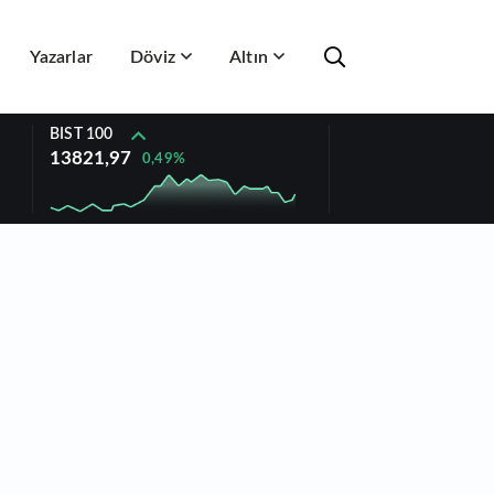
Yazarlar
Döviz
Altın
BIST 100
13821,97
0,49%