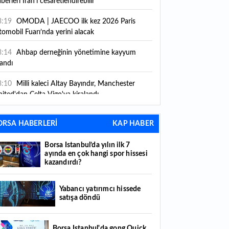
berleri İran'ı cesaretlendirebilir"
3:19
OMODA | JAECOO ilk kez 2026 Paris
omobil Fuarı’nda yerini alacak
3:14
Ahbap derneğinin yönetimine kayyum
andı
3:10
Milli kaleci Altay Bayındır, Manchester
ited'dan Celta Vigo'ya kiralandı
3:07
Borsa İstanbul’da yılın ilk 7 ayında en çok
ORSA HABERLERİ
KAP HABER
ngi spor hissesi kazandırdı?
Borsa İstanbul’da yılın ilk 7
2:47
Hafta içi memur, hafta sonu üretici:
ayında en çok hangi spor hissesi
ocukluk merakını markaya dönüştürdü
kazandırdı?
2:45
Harry Potter severlerin hayalini süsleyen
rihi malikane satışa çıktı: Fiyatı görenler şaşırıyor
Yabancı yatırımcı hissede
satışa döndü
2:18
Teknoloji devine ağır darbe: ABD'de
ocukların ruh sağlığını bozmaktan toplamda
Borsa İstanbul'da gong Quick