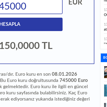
EUR
ha
1
Ot
HESAPLA
1
at
1
.150,0000
TL
Un
1
B
ha
1
Ç
rası'dır. Euro kuru en son
08.01.2026
. Bu Euro kuru doğrultusunda
745000 Euro
1
ık gelmektedir. Euro kuru ile ilgili en güncel
ta
uro kuru sayfasında bulabilirsiniz. Kaç Euro
1
erak ediyorsanız yukarıda istediğiniz değeri
ç