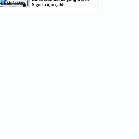
klaşık 1 milyar dolarlık ceza
Sigorta için çaldı
2:15
Bu meyve üreticiye yeni kazanç kapısı
du: Her parçası ekonomiye kazandırılıyor
SPK 4 şirketin halka arzını
1:53
Avrupa’nın düşük maliyetli havayolu şirketi
onayladı
 değiştiriyor: Londra borsası bir devini daha
aybediyor
Borsada hisseleri yüzde 375
yükselmişti: Şirketin çoğunluk
hisselerinin devri için masaya
oturuldu
Türk Hava Yolları 2026 ilk yarı
bilanço verilerini KAP'a bildirdi
Bugün temettü ödeyen 1
hissenin fiyatında düzeltme
yapıldı
Quick Sigorta halka arz sonuçları
açıklandı: Bireysele kaç lot verdi?