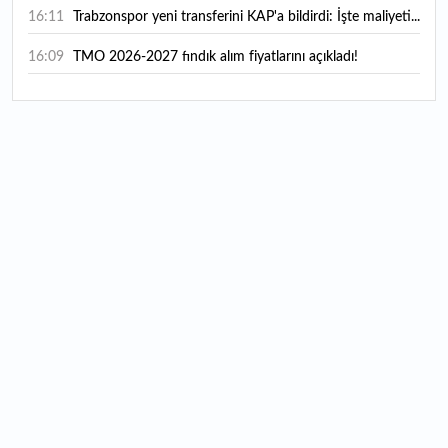
16:11
Trabzonspor yeni transferini KAP'a bildirdi: İşte maliyeti...
16:09
TMO 2026-2027 fındık alım fiyatlarını açıkladı!
15:59
Bankacılık sektörünün toplam mevduatı geriledi
15:07
Yabancı yatırımcı hissede satışa döndü
14:39
KKM'de düşüş sürüyor: Bakiye 157 milyon liraya geriledi
14:29
Türkiye'de her 4 kişiden 3'ü internet bankacılığı
kullanıyor
14:26
Türkiye'nin 2026 dijital karnesi: En çok kullanılan ilk 3
uygulama hangileri oldu?