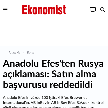
Anasayfa
Borsa
Anadolu Efes'ten Rusya
açıklaması: Satın alma
başvurusu reddedildi
Anadolu Efes'in yüzde 100 iştiraki Efes Breweries
International'ın, AB InBev'in AB InBev Efes B.V.'deki kontrol
gücü olmayan paylarını satın almasına yönelik başvuru