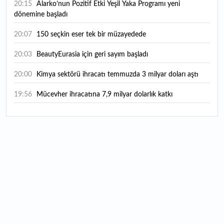
20:15
Alarko’nun Pozitif Etki Yeşil Yaka Programı yeni
dönemine başladı
20:07
150 seçkin eser tek bir müzayedede
20:03
BeautyEurasia için geri sayım başladı
20:00
Kimya sektörü ihracatı temmuzda 3 milyar doları aştı
19:56
Mücevher ihracatına 7,9 milyar dolarlık katkı
18:21
Güç elektroniğinde küresel oyun kurucu olmayı
hedefliyor
17:38
ABD'den 125 milyar dolarlık tahvil ihracı: İhale takvimi
açıklandı
16:55
Malta bayraklı dev kruvaziyer Marmaris'te: Binlerce
turist ilçeye geldi
16:44
Şeftali fiyatları 1 günde yarıya düştü: İşte nedeni...