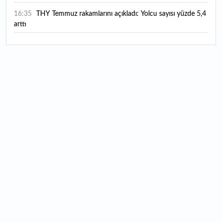
16:35
THY Temmuz rakamlarını açıkladı: Yolcu sayısı yüzde 5,4
arttı
16:27
Piyasaların beklediği veri geldi: ABD tarım dışı istihdam
rakamları açıklandı
16:24
Çitlekçi halka arz oluyor: Talep toplama tarihi ve hisse
fiyatı belli oldu
16:10
ABD Başkanı Trump, İran'ın anlaşma yapmak istediğini
savundu
16:04
Boğaz’ın kıtaları birleştiren ruhu Memorial Sanat
Galerilerinde
16:01
Hafta sonu hava nasıl olacak?
16:00
Burgan Bank ilk yarı finansal sonuçlarını açıkladı