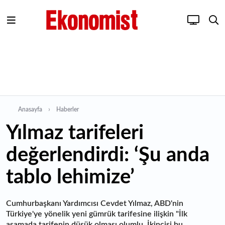
Anasayfa
Haberler
Yılmaz tarifeleri
değerlendirdi: ‘Şu anda
tablo lehimize’
Cumhurbaşkanı Yardımcısı Cevdet Yılmaz, ABD'nin
Türkiye'ye yönelik yeni gümrük tarifesine ilişkin "İlk
aşamada tarifenin düşük olması olumlu. İkincisi bu