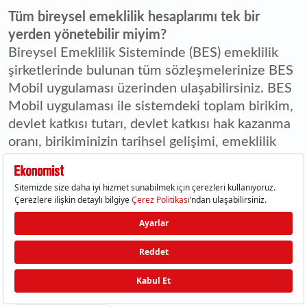
Tüm bireysel emeklilik hesaplarımı tek bir
yerden yönetebilir miyim?
Bireysel Emeklilik Sisteminde (BES) emeklilik
şirketlerinde bulunan tüm sözleşmelerinize BES
Mobil uygulaması üzerinden ulaşabilirsiniz. BES
Mobil uygulaması ile sistemdeki toplam birikim,
devlet katkısı tutarı, devlet katkısı hak kazanma
oranı, birikiminizin tarihsel gelişimi, emeklilik
tarihi, kişiselleştirilmiş tahmini emeklilik geliri ve
birikim tutarı, birikiminizin fon türlerine göre
dağılımı, fon portföyünüze ilişkin risk değeri,
çocuğunuzun bireysel emeklilik hesapları,
mirasçısı olduğunuz yakınlarınızın hesapları gibi
birçok bilgiye erişebilirsiniz.
WhatsApp ile paylaş
Facebook ile paylaş