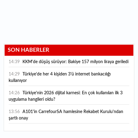
SON HABERLER
14:39
KKM'de düşüş sürüyor: Bakiye 157 milyon liraya geriledi
14:29
Türkiye'de her 4 kişiden 3'ü internet bankacılığı
kullanıyor
14:26
Türkiye'nin 2026 dijital karnesi: En çok kullanılan ilk 3
uygulama hangileri oldu?
13:56
A101'in CarrefourSA hamlesine Rekabet Kurulu'ndan
şartlı onay
13:49
Mastercard’dan dev dijital hamle: Kripto ve geleneksel
para arasındaki sınırlar kalkıyor